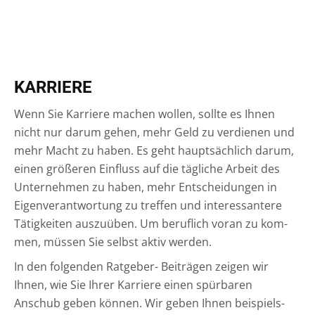
KARRIERE
Wenn Sie Kar­rie­re machen wol­len, soll­te es Ihnen
nicht nur dar­um gehen, mehr Geld zu ver­die­nen und
mehr Macht zu haben. Es geht haupt­säch­lich dar­um,
einen grö­ße­ren Ein­fluss auf die täg­li­che Arbeit des
Unter­neh­men zu haben, mehr Ent­schei­dun­gen in
Eigen­ver­ant­wor­tung zu tref­fen und inter­es­san­te­re
Tätig­kei­ten aus­zu­üben. Um beruf­lich vor­an zu kom­
men, müs­sen Sie selbst aktiv werden.
In den fol­gen­den Rat­ge­ber- Bei­trä­gen zei­gen wir
Ihnen, wie Sie Ihrer Kar­rie­re einen spür­ba­ren
Anschub geben kön­nen. Wir geben Ihnen bei­spiels­