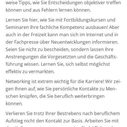
wei­se Tipps, wie Sie Ent­schei­dun­gen objek­ti­ver tref­fen
kön­nen und aus Feh­lern ler­nen können.
Ler­nen Sie hier, wie Sie mit Fort­bil­dungs­kur­sen und
Semi­na­ren Ihre fach­li­che Kom­pe­tenz aus­bau­en! Aber
auch in der Frei­zeit kann man sich im Inter­net und in
der Fach­pres­se über Neu­ent­wick­lun­gen infor­mie­ren.
Sei­en Sie nicht zu beschei­den, son­dern las­sen Ihre
Anstren­gun­gen die Vor­ge­setz­ten und die Geschäfts­
füh­rung wis­sen. Ler­nen Sie, sich selbst mög­lichst
effek­tiv zu vermarkten.
Net­wor­king ist extrem wich­tig für die Kar­rie­re! Wir zei­
gen Ihnen auf, wie Sie per­sön­li­che Kon­tak­te zu Men­
schen knüp­fen, die Sie beruf­lich wei­ter­brin­gen
können.
Ver­lie­ren Sie trotz Ihrer Bestre­bens nach beruf­li­chem
Auf­stieg nicht den Kon­takt zur Basis. Arbei­ten Sie mit