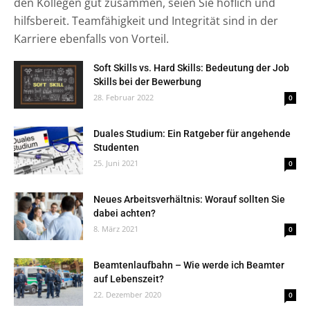
den Kol­le­gen gut zusam­men, sei­en Sie höf­lich und
hilfs­be­reit. Team­fä­hig­keit und Inte­gri­tät sind in der
Kar­rie­re eben­falls von Vorteil.
Soft Skills vs. Hard Skills: Bedeutung der Job
Skills bei der Bewerbung
28. Februar 2022
0
Duales Studium: Ein Ratgeber für angehende
Studenten
25. Juni 2021
0
Neues Arbeitsverhältnis: Worauf sollten Sie
dabei achten?
8. März 2021
0
Beamtenlaufbahn – Wie werde ich Beamter
auf Lebenszeit?
22. Dezember 2020
0