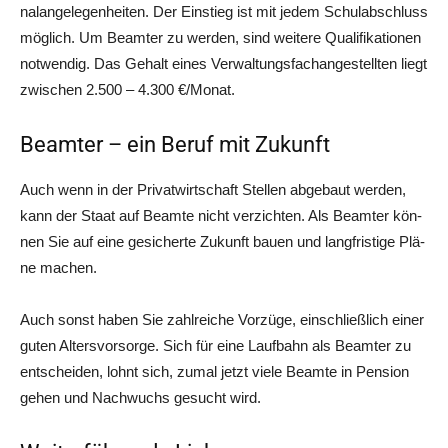
nal­an­ge­le­gen­hei­ten. Der Ein­stieg ist mit jedem Schul­ab­schluss
mög­lich. Um Beam­ter zu wer­den, sind wei­te­re Qua­li­fi­ka­tio­nen
not­wen­dig. Das Gehalt eines Ver­wal­tungs­fach­an­ge­stell­ten liegt
zwi­schen 2.500 – 4.300 €/Monat.
Beamter – ein Beruf mit Zukunft
Auch wenn in der Pri­vat­wirt­schaft Stel­len abge­baut wer­den,
kann der Staat auf Beam­te nicht ver­zich­ten. Als Beam­ter kön­
nen Sie auf eine gesi­cher­te Zukunft bau­en und lang­fris­ti­ge Plä­
ne machen.
Auch sonst haben Sie zahl­rei­che Vor­zü­ge, ein­schließ­lich einer
guten Alters­vor­sor­ge. Sich für eine Lauf­bahn als Beam­ter zu
ent­schei­den, lohnt sich, zumal jetzt vie­le Beam­te in Pen­si­on
gehen und Nach­wuchs gesucht wird.