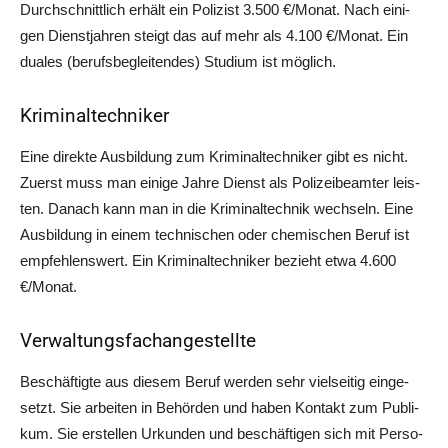
Durch­schnitt­lich erhält ein Poli­zist 3.500 €/Monat. Nach eini­
gen Dienst­jah­ren steigt das auf mehr als 4.100 €/Monat. Ein
dua­les (berufs­be­glei­ten­des) Stu­di­um ist möglich.
Kriminaltechniker
Eine direk­te Aus­bil­dung zum Kri­mi­nal­tech­ni­ker gibt es nicht.
Zuerst muss man eini­ge Jah­re Dienst als Poli­zei­be­am­ter leis­
ten. Danach kann man in die Kri­mi­nal­tech­nik wech­seln. Eine
Aus­bil­dung in einem tech­ni­schen oder che­mi­schen Beruf ist
emp­feh­lens­wert. Ein Kri­mi­nal­tech­ni­ker bezieht etwa 4.600
€/Monat.
Verwaltungsfachangestellte
Beschäf­tig­te aus die­sem Beruf wer­den sehr viel­sei­tig ein­ge­
setzt. Sie arbei­ten in Behör­den und haben Kon­takt zum Publi­
kum. Sie erstel­len Urkun­den und beschäf­ti­gen sich mit Per­so­