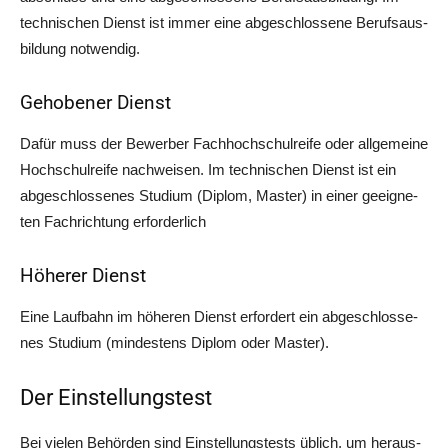
tech­ni­schen Dienst ist immer eine abge­schlos­se­ne Berufs­aus­
bil­dung notwendig.
Gehobener Dienst
Dafür muss der Bewer­ber Fach­hoch­schul­rei­fe oder all­ge­mei­ne
Hoch­schul­rei­fe nach­wei­sen. Im tech­ni­schen Dienst ist ein
abge­schlos­se­nes Stu­di­um (Diplom, Mas­ter) in einer geeig­ne­
ten Fach­rich­tung erforderlich
Höherer Dienst
Eine Lauf­bahn im höhe­ren Dienst erfor­dert ein abge­schlos­se­
nes Stu­di­um (min­des­tens Diplom oder Master).
Der Einstellungstest
Bei vie­len Behör­den sind Ein­stel­lungs­tests üblich, um her­aus­