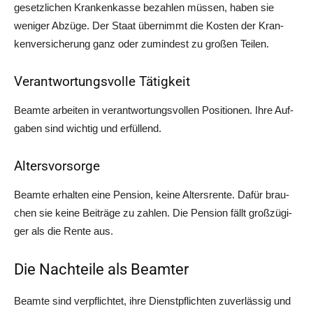
gesetz­li­chen Kran­ken­kas­se bezah­len müs­sen, haben sie
weni­ger Abzü­ge. Der Staat über­nimmt die Kos­ten der Kran­
ken­ver­si­che­rung ganz oder zumin­dest zu gro­ßen Teilen.
Verantwortungsvolle Tätigkeit
Beam­te arbei­ten in ver­ant­wor­tungs­vol­len Posi­tio­nen. Ihre Auf­
ga­ben sind wich­tig und erfüllend.
Altersvorsorge
Beam­te erhal­ten eine Pen­si­on, kei­ne Alters­ren­te. Dafür brau­
chen sie kei­ne Bei­trä­ge zu zah­len. Die Pen­si­on fällt groß­zü­gi­
ger als die Ren­te aus.
Die Nachteile als Beamter
Beam­te sind ver­pflich­tet, ihre Dienst­pflich­ten zuver­läs­sig und