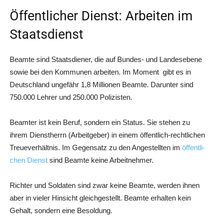
Öffentlicher Dienst: Arbeiten im
Staatsdienst
Beam­te sind Staats­die­ner, die auf Bun­des- und Lan­des­ebe­ne
sowie bei den Kom­mu­nen arbei­ten. Im Moment gibt es in
Deutsch­land unge­fähr 1,8 Mil­lio­nen Beam­te. Dar­un­ter sind
750.000 Leh­rer und 250.000 Polizisten.
Beam­ter ist kein Beruf, son­dern ein Sta­tus. Sie ste­hen zu
ihrem Dienst­herrn (Arbeit­ge­ber) in einem öffent­lich-recht­li­chen
Treue­ver­hält­nis. Im Gegen­satz zu den Ange­stell­ten im
öffent­li­
chen Dienst
sind Beam­te kei­ne Arbeitnehmer.
Rich­ter und Sol­da­ten sind zwar kei­ne Beam­te, wer­den ihnen
aber in vie­ler Hin­sicht gleich­ge­stellt. Beam­te erhal­ten kein
Gehalt, son­dern eine Besoldung.