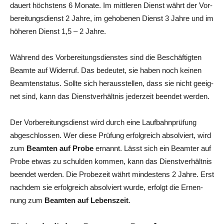
dau­ert höchs­tens 6 Mona­te. Im mitt­le­ren Dienst währt der Vor­
be­rei­tungs­dienst 2 Jah­re, im geho­be­nen Dienst 3 Jah­re und im
höhe­ren Dienst 1,5 – 2 Jahre.
Wäh­rend des Vor­be­rei­tungs­diens­tes sind die Beschäf­tig­ten
Beam­te auf Wider­ruf. Das bedeu­tet, sie haben noch kei­nen
Beam­ten­sta­tus. Soll­te sich her­aus­stel­len, dass sie nicht geeig­
net sind, kann das Dienst­ver­hält­nis jeder­zeit been­det werden.
Der Vor­be­rei­tungs­dienst wird durch eine Lauf­bahn­prü­fung
abge­schlos­sen. Wer die­se Prü­fung erfolg­reich absol­viert, wird
zum
Beam­ten auf Pro­be
ernannt. Lässt sich ein Beam­ter auf
Pro­be etwas zu schul­den kom­men, kann das Dienst­ver­hält­nis
been­det wer­den. Die Pro­be­zeit währt min­des­tens 2 Jah­re. Erst
nach­dem sie erfolg­reich absol­viert wur­de, erfolgt die Ernen­
nung zum
Beam­ten auf Lebens­zeit
.