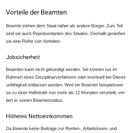
Vorteile der Beamten
Beam­te ste­hen dem Staat näher als ande­re Bür­ger. Zum Teil
sind sie auch Reprä­sen­tan­ten des Staa­tes. Des­halb genie­ßen
sie eine Rei­he von Vorteilen:
Jobsicherheit
Beam­ten kann nicht gekün­digt wer­den. Sie kön­nen nur im
Rah­men eines Dis­zi­pli­nar­ver­fah­rens oder even­tu­ell bei Dienst­
un­fä­hig­keit ent­las­sen wer­den. Wird ein Beam­ter bei­spiels­wei­
se zu einer Haft­stra­fe von mehr als 12 Mona­ten ver­ur­teilt, ver­
liert er sei­nen Beamtenstatus.
Höheres Nettoeinkommen
Da Beam­te kei­ne Bei­trä­ge zur Renten‑, Arbeits­lo­sen- und