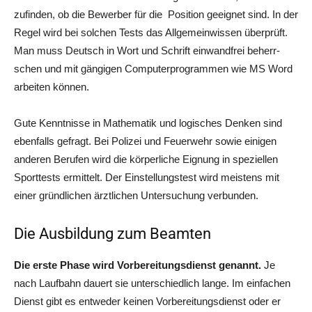
zu­fin­den, ob die Bewer­ber für die Posi­ti­on geeig­net sind. In der
Regel wird bei sol­chen Tests das All­ge­mein­wis­sen über­prüft.
Man muss Deutsch in Wort und Schrift ein­wand­frei beherr­
schen und mit gän­gi­gen Com­pu­ter­pro­gram­men wie MS Word
arbei­ten können.
Gute Kennt­nis­se in Mathe­ma­tik und logi­sches Den­ken sind
eben­falls gefragt. Bei Poli­zei und Feu­er­wehr sowie eini­gen
ande­ren Beru­fen wird die kör­per­li­che Eig­nung in spe­zi­el­len
Sport­tests ermit­telt. Der Ein­stel­lungs­test wird meis­tens mit
einer gründ­li­chen ärzt­li­chen Unter­su­chung verbunden.
Die Ausbildung zum Beamten
Die ers­te Pha­se wird Vor­be­rei­tungs­dienst genannt.
Je
nach Lauf­bahn dau­ert sie unter­schied­lich lan­ge. Im ein­fa­chen
Dienst gibt es ent­we­der kei­nen Vor­be­rei­tungs­dienst oder er