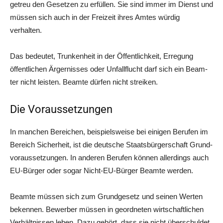
getreu den Geset­zen zu erfül­len. Sie sind immer im Dienst und
müs­sen sich auch in der Frei­zeit ihres Amtes wür­dig
verhalten.
Das bedeu­tet, Trun­ken­heit in der Öffent­lich­keit, Erre­gung
öffent­li­chen Ärger­nis­ses oder Unfall­flucht darf sich ein Beam­
ter nicht leis­ten. Beam­te dür­fen nicht streiken.
Die Voraussetzungen
In man­chen Berei­chen, bei­spiels­wei­se bei eini­gen Beru­fen im
Bereich Sicher­heit, ist die deut­sche Staats­bür­ger­schaft Grund­
vor­aus­set­zun­gen. In ande­ren Beru­fen kön­nen aller­dings auch
EU-Bür­ger oder sogar Nicht-EU-Bür­ger Beam­te werden.
Beam­te müs­sen sich zum Grund­ge­setz und sei­nen Wer­ten
beken­nen. Bewer­ber müs­sen in geord­ne­ten wirt­schaft­li­chen
Ver­hält­nis­sen leben. Dazu gehört, dass sie nicht über­schul­det