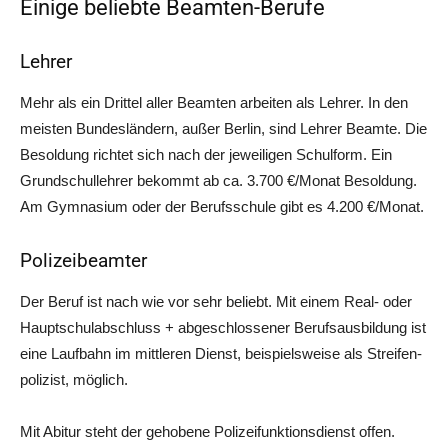
Einige beliebte Beamten-Berufe
Lehrer
Mehr als ein Drit­tel aller Beam­ten arbei­ten als Leh­rer. In den
meis­ten Bun­des­län­dern, außer Ber­lin, sind Leh­rer Beam­te. Die
Besol­dung rich­tet sich nach der jewei­li­gen Schul­form. Ein
Grund­schul­leh­rer bekommt ab ca. 3.700 €/Monat Besol­dung.
Am Gym­na­si­um oder der Berufs­schu­le gibt es 4.200 €/Monat.
Polizeibeamter
Der Beruf ist nach wie vor sehr beliebt. Mit einem Real- oder
Haupt­schul­ab­schluss + abge­schlos­se­ner Berufs­aus­bil­dung ist
eine Lauf­bahn im mitt­le­ren Dienst, bei­spiels­wei­se als Strei­fen­
po­li­zist, möglich.
Mit Abitur steht der geho­be­ne Poli­zei­funk­ti­ons­dienst offen.