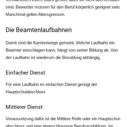
sind. Bewer­ber müs­sen für den Beruf kör­per­lich geeig­net sein.
Manch­mal gel­ten Altersgrenzen.
Die Beamtenlaufbahnen
Damit sind die Kar­rie­re­we­ge gemeint. Wel­che Lauf­bahn ein
Beam­ter ein­schla­gen kann, hängt von sei­ner Bil­dung ab. Von
der Lauf­bahn ist wie­der­um die Besol­dung abhängig.
Einfacher Dienst
Für eine Lauf­bahn im ein­fa­chen Dienst genügt der
Hauptschulabschluss
Mittlerer Dienst
Vor­aus­set­zung dafür ist die Mitt­le­re Rei­fe oder ein Haupt­schul­
ab­schluss und eine abge­schlos­se­ne Berufs­aus­bil­dung. Im