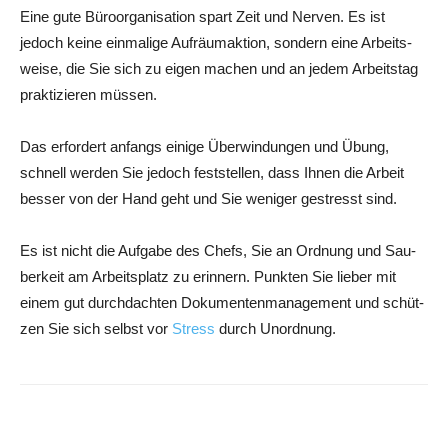
Eine gute Büro­or­ga­ni­sa­ti­on spart Zeit und Ner­ven. Es ist
jedoch kei­ne ein­ma­li­ge Auf­räum­ak­ti­on, son­dern eine Arbeits­
wei­se, die Sie sich zu eigen machen und an jedem Arbeits­tag
prak­ti­zie­ren müssen.
Das erfor­dert anfangs eini­ge Über­win­dun­gen und Übung,
schnell wer­den Sie jedoch fest­stel­len, dass Ihnen die Arbeit
bes­ser von der Hand geht und Sie weni­ger gestresst sind.
Es ist nicht die Auf­ga­be des Chefs, Sie an Ord­nung und Sau­
ber­keit am Arbeits­platz zu erin­nern. Punk­ten Sie lie­ber mit
einem gut durch­dach­ten Doku­men­ten­ma­nage­ment und schüt­
zen Sie sich selbst vor
Stress
durch Unordnung.