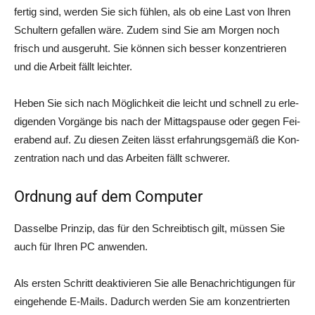
fer­tig sind, wer­den Sie sich füh­len, als ob eine Last von Ihren
Schul­tern gefal­len wäre. Zudem sind Sie am Mor­gen noch
frisch und aus­ge­ruht. Sie kön­nen sich bes­ser kon­zen­trie­ren
und die Arbeit fällt leichter.
Heben Sie sich nach Mög­lich­keit die leicht und schnell zu erle­
di­gen­den Vor­gän­ge bis nach der Mit­tags­pau­se oder gegen Fei­
er­abend auf. Zu die­sen Zei­ten lässt erfah­rungs­ge­mäß die Kon­
zen­tra­ti­on nach und das Arbei­ten fällt schwerer.
Ordnung auf dem Computer
Das­sel­be Prin­zip, das für den Schreib­tisch gilt, müs­sen Sie
auch für Ihren PC anwenden.
Als ers­ten Schritt deak­ti­vie­ren Sie alle Benach­rich­ti­gun­gen für
ein­ge­hen­de E‑Mails. Dadurch wer­den Sie am kon­zen­trier­ten