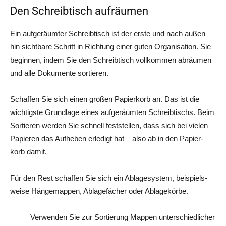
Den Schreibtisch aufräumen
Ein auf­ge­räum­ter Schreib­tisch ist der ers­te und nach außen
hin sicht­ba­re Schritt in Rich­tung einer guten Orga­ni­sa­ti­on. Sie
begin­nen, indem Sie den Schreib­tisch voll­kom­men abräu­men
und alle Doku­men­te sortieren.
Schaf­fen Sie sich einen gro­ßen Papier­korb an. Das ist die
wich­tigs­te Grund­la­ge eines auf­ge­räum­ten Schreib­tischs. Beim
Sor­tie­ren wer­den Sie schnell fest­stel­len, dass sich bei vie­len
Papie­ren das Auf­he­ben erle­digt hat – also ab in den Papier­
korb damit.
Für den Rest schaf­fen Sie sich ein Abla­ge­sys­tem, bei­spiels­
wei­se Hän­ge­map­pen, Abla­ge­fä­cher oder Ablagekörbe.
Ver­wen­den Sie zur Sor­tie­rung Map­pen unter­schied­li­cher