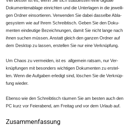
Viel bes­ser ist es, wenn Sie sich statt­des­sen eine digi­ta­le
Doku­men­ten­ab­la­ge ein­rich­ten und die Unter­la­gen in die jewei­li­
gen Ord­ner ein­sor­tie­ren. Ver­wen­den Sie dabei das­sel­be Abla­
ge­sys­tem wie auf Ihrem Schreib­tisch. Geben Sie den Doku­
men­ten ein­deu­ti­ge Bezeich­nun­gen, damit Sie nicht lan­ge nach
ihnen suchen müs­sen. Anstatt gleich den gan­zen Ord­ner auf
dem Desk­top zu las­sen, erstel­len Sie nur eine Verknüpfung.
Um Cha­os zu ver­mei­den, ist es all­ge­mein rat­sam, nur Ver­
knüp­fun­gen mit beson­ders wich­ti­gen Doku­men­ten zu erstel­
len. Wenn die Auf­ga­ben erle­digt sind, löschen Sie die Ver­knüp­
fung wieder.
Eben­so wie den Schreib­tisch räu­men Sie am bes­ten auch den
PC kurz vor Fei­er­abend, am Frei­tag und vor dem Urlaub auf.
Zusammenfassung