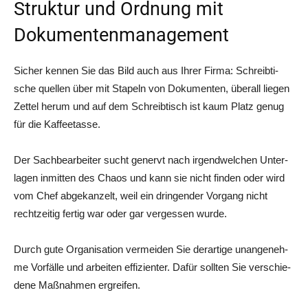
Struktur und Ordnung mit
Dokumentenmanagement
Sicher ken­nen Sie das Bild auch aus Ihrer Fir­ma: Schreib­ti­
sche quel­len über mit Sta­peln von Doku­men­ten, über­all lie­gen
Zet­tel her­um und auf dem Schreib­tisch ist kaum Platz genug
für die Kaffeetasse.
Der Sach­be­ar­bei­ter sucht genervt nach irgend­wel­chen Unter­
la­gen inmit­ten des Cha­os und kann sie nicht fin­den oder wird
vom Chef abge­kan­zelt, weil ein drin­gen­der Vor­gang nicht
recht­zei­tig fer­tig war oder gar ver­ges­sen wurde.
Durch gute Orga­ni­sa­ti­on ver­mei­den Sie der­ar­ti­ge unan­ge­neh­
me Vor­fäl­le und arbei­ten effi­zi­en­ter. Dafür soll­ten Sie ver­schie­
de­ne Maß­nah­men ergreifen.