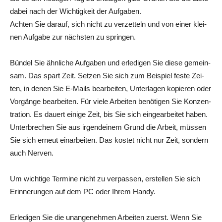
dabei nach der Wich­tig­keit der Aufgaben.
Ach­ten Sie dar­auf, sich nicht zu ver­zet­teln und von einer klei­
nen Auf­ga­be zur nächs­ten zu springen.
Bün­del Sie ähn­li­che Auf­ga­ben und erle­di­gen Sie die­se gemein­
sam. Das spart Zeit. Set­zen Sie sich zum Bei­spiel fes­te Zei­
ten, in denen Sie E‑Mails bear­bei­ten, Unter­la­gen kopie­ren oder
Vor­gän­ge bear­bei­ten. Für vie­le Arbei­ten benö­ti­gen Sie Kon­zen­
tra­ti­on. Es dau­ert eini­ge Zeit, bis Sie sich ein­ge­ar­bei­tet haben.
Unter­bre­chen Sie aus irgend­ei­nem Grund die Arbeit, müs­sen
Sie sich erneut ein­ar­bei­ten. Das kos­tet nicht nur Zeit, son­dern
auch Nerven.
Um wich­ti­ge Ter­mi­ne nicht zu ver­pas­sen, erstel­len Sie sich
Erin­ne­run­gen auf dem PC oder Ihrem Handy.
Erle­di­gen Sie die unan­ge­neh­men Arbei­ten zuerst. Wenn Sie