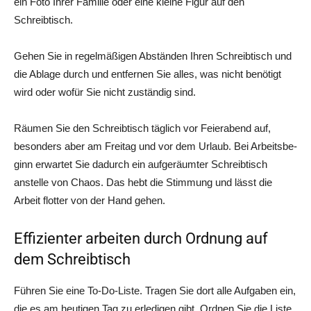
ein Foto Ihrer Fami­lie oder eine klei­ne Figur auf den
Schreibtisch.
Gehen Sie in regel­mä­ßi­gen Abstän­den Ihren Schreib­tisch und
die Abla­ge durch und ent­fer­nen Sie alles, was nicht benö­tigt
wird oder wofür Sie nicht zustän­dig sind.
Räu­men Sie den Schreib­tisch täg­lich vor Fei­er­abend auf,
beson­ders aber am Frei­tag und vor dem Urlaub. Bei Arbeits­be­
ginn erwar­tet Sie dadurch ein auf­ge­räum­ter Schreib­tisch
anstel­le von Cha­os. Das hebt die Stim­mung und lässt die
Arbeit flot­ter von der Hand gehen.
Effizienter arbeiten durch Ordnung auf
dem Schreibtisch
Füh­ren Sie eine To-Do-Lis­te. Tra­gen Sie dort alle Auf­ga­ben ein,
die es am heu­ti­gen Tag zu erle­di­gen gibt. Ord­nen Sie die Lis­te