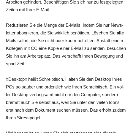
Arbei­ten gehin­dert. Beschäf­ti­gen Sie sich nur zu fest­ge­leg­ten
Zei­ten mit Ihrer E‑Mail.
Redu­zie­ren Sie die Men­ge der E‑Mails, indem Sie nur News­
let­ter abon­nie­ren, die Sie wirk­lich benö­ti­gen. Löschen Sie
alle
Mails sofort, die Sie nicht oder kaum betref­fen. Anstatt einem
Kol­le­gen mit CC eine Kopie einer E‑Mail zu sen­den, besu­chen
Sie ihn am Arbeits­platz. Das ver­schafft Ihnen Bewe­gung und
spart Zeit.
»Desk­top« heißt Schreib­tisch. Hal­ten Sie den Desk­top Ihres
PCs so sau­ber und ordent­lich wie Ihren Schreib­tisch. Ein vol­
ler Desk­top ver­lang­samt nicht nur den Com­pu­ter, son­dern
bremst auch Sie selbst aus, weil Sie unter den vie­len Icons
erst nach dem Doku­ment suchen müs­sen. Das erhöht zudem
Ihren Stresspegel.