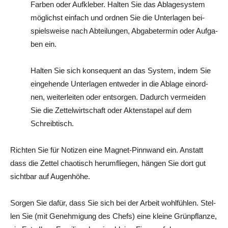
Far­ben oder Auf­kle­ber. Hal­ten Sie das Abla­ge­sys­tem
mög­lichst ein­fach und ord­nen Sie die Unter­la­gen bei­
spiels­wei­se nach Abtei­lun­gen, Abga­be­ter­min oder Auf­ga­
ben ein.
Hal­ten Sie sich kon­se­quent an das Sys­tem, indem Sie
ein­ge­hen­de Unter­la­gen ent­we­der in die Abla­ge ein­ord­
nen, wei­ter­lei­ten oder ent­sor­gen. Dadurch ver­mei­den
Sie die Zet­tel­wirt­schaft oder Akten­sta­pel auf dem
Schreibtisch.
Rich­ten Sie für Noti­zen eine Magnet-Pinn­wand ein. Anstatt
dass die Zet­tel chao­tisch her­um­flie­gen, hän­gen Sie dort gut
sicht­bar auf Augenhöhe.
Sor­gen Sie dafür, dass Sie sich bei der Arbeit wohl­füh­len. Stel­
len Sie (mit Geneh­mi­gung des Chefs) eine klei­ne Grün­pflan­ze,