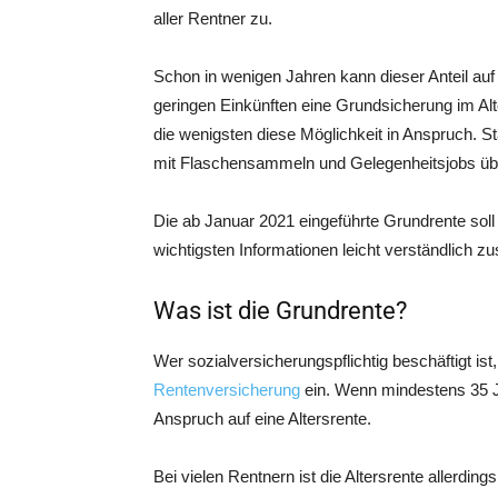
aller Rent­ner zu.
Schon in weni­gen Jah­ren kann die­ser Anteil au
gerin­gen Ein­künf­ten eine Grund­si­che­rung im 
die wenigs­ten die­se Mög­lich­keit in Anspruch. St
mit Fla­schen­sam­meln und Gele­gen­heits­jobs ü
Die ab Janu­ar 2021 ein­ge­führ­te Grund­ren­te sol
wich­tigs­ten Infor­ma­tio­nen leicht ver­ständ­lic
Was ist die Grundrente?
Wer sozi­al­ver­si­che­rungs­pflich­tig beschäf­tigt 
Ren­ten­ver­si­che­rung
ein. Wenn min­des­tens 35 Ja
Anspruch auf eine Altersrente.
Bei vie­len Rent­nern ist die Alters­ren­te aller­di