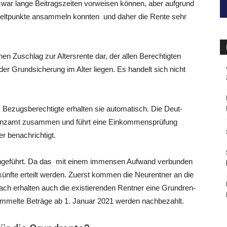
ar lan­ge Bei­trags­zei­ten vor­wei­sen kön­nen, aber auf­grund
­gelt­punk­te ansam­meln konn­ten und daher die Ren­te sehr
nen Zuschlag zur Alters­ren­te dar, der allen Berech­tig­ten
der Grund­si­che­rung im Alter lie­gen. Es han­delt sich nicht
Bezugs­be­rech­tig­te erhal­ten sie auto­ma­tisch. Die Deut­
inanz­amt zusam­men und führt eine Ein­kom­mens­prü­fung
er benachrichtigt.
n­ge­führt. Da das mit einem immensen Auf­wand ver­bun­den
us­künf­te erteilt wer­den. Zuerst kom­men die Neur­ent­ner an die
ch erhal­ten auch die exis­tie­ren­den Rent­ner eine Grund­ren­
am­mel­te Beträ­ge ab 1. Janu­ar 2021 wer­den nachbezahlt.