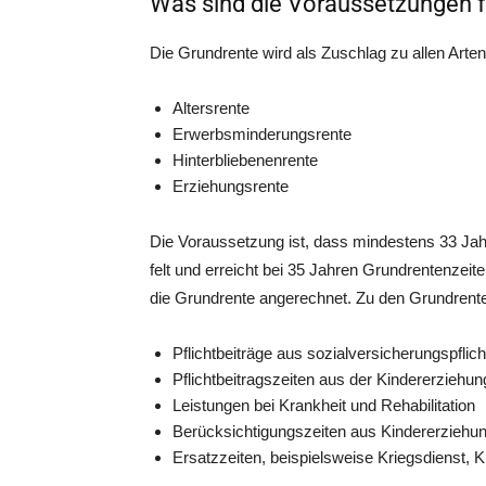
Was sind die Voraussetzungen f
Die Grund­ren­te wird als Zuschlag zu allen Arten
Alters­ren­te
Erwerbs­min­de­rungs­ren­te
Hin­ter­blie­be­nen­ren­te
Erzie­hungs­ren­te
Die Vor­aus­set­zung ist, dass min­des­tens 33 Jah­
felt und erreicht bei 35 Jah­ren Grund­ren­ten­ze
die Grund­ren­te ange­rech­net. Zu den Grund­ren­te
Pflicht­bei­trä­ge aus sozi­al­ver­si­che­rungs­pfl
Pflicht­bei­trags­zei­ten aus der Kin­der­er­zie
Leis­tun­gen bei Krank­heit und Rehabilitation
Berück­sich­ti­gungs­zei­ten aus Kin­der­er­zie­h
Ersatz­zei­ten, bei­spiels­wei­se Kriegs­dienst, 