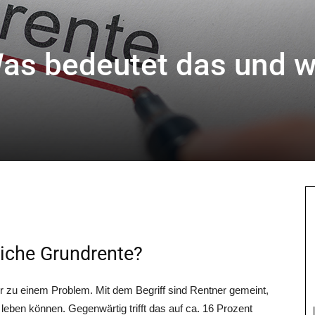
as bedeutet das und 
tliche Grundrente?
hr zu einem Pro­blem. Mit dem Begriff sind Rent­ner gemeint,
 leben kön­nen. Gegen­wär­tig trifft das auf ca. 16 Pro­zent