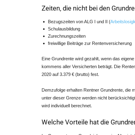
Zeiten, die nicht bei den Grundr
Bezugs­zei­ten von ALG I und II (
Arbeits­lo­sig­
Schul­aus­bil­dung
Zurech­nungs­zei­ten
frei­wil­li­ge Bei­trä­ge zur Rentenversicherung
Eine Grund­ren­te wird gezahlt, wenn das eige­ne
kom­mens aller Ver­si­cher­ten beträgt. Die Ren­ten­
2020 auf 3.379 € (brut­to) fest.
Dem­zu­fol­ge erhal­ten Rent­ner Grund­ren­te, die 
unter die­ser Gren­ze wer­den nicht berück­sich­tig
wird indi­vi­du­ell berechnet.
Welche Vorteile hat die Grundre