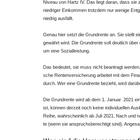
Niveau von Hartz IV. Das liegt dar­an, dass sie zw
nied­ri­ger Ein­kom­men trotz­dem nur weni­ge Ent
nied­rig ausfällt.
Genau hier setzt die Grund­ren­te an. Sie stellt ei
gewährt wird. Die Grund­ren­te soll deut­lich über 
um eine Sozialleistung.
Das bedeu­tet, sie muss nicht bean­tragt wer­den. 
sche Ren­ten­ver­si­che­rung arbei­tet mit dem F
durch. Wer eine Grund­ren­te bezieht, wird dar­üb
Die Grund­ren­te wird ab dem 1. Janu­ar 2021 ei
ist, kön­nen der­zeit noch kei­ne indi­vi­du­el­len A
Rei­he, wahr­schein­lich ab Juli 2021. Nach und na
te (wenn sie anspruchs­be­rech­tigt sind). Ange­s