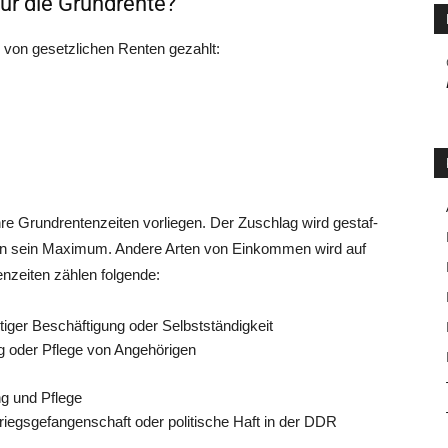
ür die Grundrente?
 von gesetz­li­chen Ren­ten gezahlt:
re Grund­ren­ten­zei­ten vor­lie­gen. Der Zuschlag wird gestaf­
i­ten sein Maxi­mum. Ande­re Arten von Ein­kom­men wird auf
n­zei­ten zäh­len folgende:
ich­ti­ger Beschäf­ti­gung oder Selbstständigkeit
­hung oder Pfle­ge von Angehörigen
ung und Pflege
Kriegs­ge­fan­gen­schaft oder poli­ti­sche Haft in der DDR