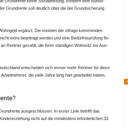
 Grund­ren­te kei­ne Sozi­al­leis­tung, son­dern eine Auf­sto­
r Grund­ren­te soll deut­lich über die der Grund­si­che­rung
 Wohn­geld ergänzt. Die meis­ten der infra­ge kom­men­den
cht extra bean­tragt wer­den und eine Bedürf­nis­prü­fung fin­
an Rent­ner gezahlt, die ihren stän­di­gen Wohn­sitz ins Aus­
eutsch­land ent­schei­den sich immer mehr Rent­ner für die­se
m Arbeit­neh­mer, die vie­le Jah­re lang hart gear­bei­tet haben,
rente?
und­ren­te aus­ge­schlos­sen. In ers­ter Linie betrifft das
­der­er­zie­hung nicht auf die min­des­tens erfor­der­li­chen 33