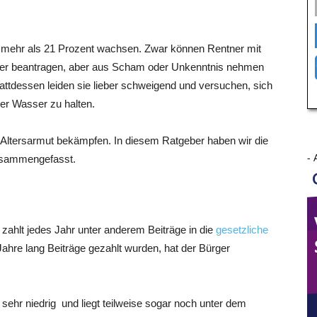
f mehr als 21 Pro­zent wach­sen. Zwar kön­nen Rent­ner mit
Alter bean­tra­gen, aber aus Scham oder Unkennt­nis neh­men
att­des­sen lei­den sie lie­ber schwei­gend und ver­su­chen, sich
ber Was­ser zu halten.
l Alters­ar­mut bekämp­fen. In die­sem Rat­ge­ber haben wir die
- 
h zusammengefasst.
ist, zahlt jedes Jahr unter ande­rem Bei­trä­ge in die
gesetz­li­che
h­re lang Bei­trä­ge gezahlt wur­den, hat der Bür­ger
ngs sehr nied­rig und liegt teil­wei­se sogar noch unter dem