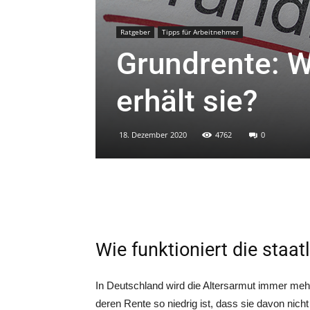
Ratgeber
Tipps für Arbeitnehmer
Grundrente: W
erhält sie?
18. Dezember 2020
4762
0
Wie funktioniert die staa
In Deutsch­land wird die Alters­ar­mut immer me
deren Ren­te so nied­rig ist, dass sie davon nicht