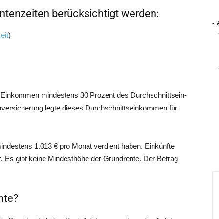
entenzeiten berücksichtigt werden:
- 
keit
)
 Ein­kom­men min­des­tens 30 Pro­zent des Durch­schnitts­ein­
ver­si­che­rung leg­te die­ses Durch­schnitts­ein­kom­men für
min­des­tens 1.013 € pro Monat ver­dient haben. Ein­künf­te
t. Es gibt kei­ne Min­dest­hö­he der Grund­ren­te. Der Betrag
nte?