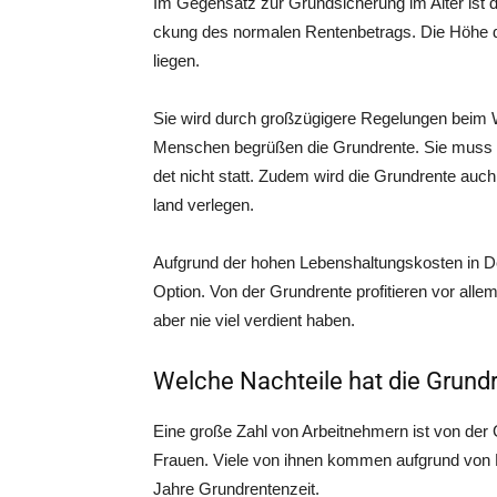
Im Gegen­satz zur Grund­si­che­rung im Alter ist die
ckung des nor­ma­len Ren­ten­be­trags. Die Höhe de
liegen.
Sie wird durch groß­zü­gi­ge­re Rege­lun­gen beim
Men­schen begrü­ßen die Grund­ren­te. Sie muss ni
det nicht statt. Zudem wird die Grund­ren­te auch 
land verlegen.
Auf­grund der hohen Lebens­hal­tungs­kos­ten in D
Opti­on. Von der Grund­ren­te pro­fi­tie­ren vor alle
aber nie viel ver­dient haben.
Welche Nachteile hat die Grund
Eine gro­ße Zahl von Arbeit­neh­mern ist von der Gr
Frau­en. Vie­le von ihnen kom­men auf­grund von Kin
Jah­re Grundrentenzeit.