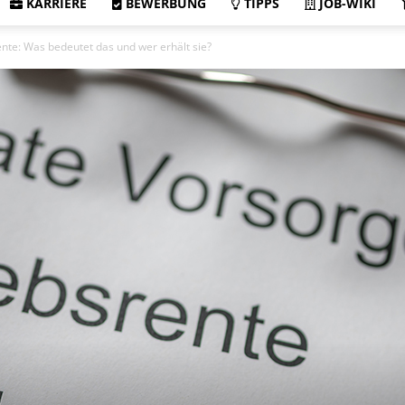
KARRIERE
BEWERBUNG
TIPPS
JOB-WIKI
nte: Was bedeutet das und wer erhält sie?