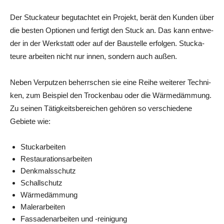
Der Stu­cka­teur begut­ach­tet ein Pro­jekt, berät den Kun­den über
die bes­ten Optio­nen und fer­tigt den Stuck an. Das kann ent­we­
der in der Werk­statt oder auf der Bau­stel­le erfol­gen. Stu­cka­
teu­re arbei­ten nicht nur innen, son­dern auch außen.
Neben Ver­put­zen beherr­schen sie eine Rei­he wei­te­rer Tech­ni­
ken, zum Bei­spiel den Tro­cken­bau oder die Wär­me­däm­mung.
Zu sei­nen Tätig­keits­be­rei­chen gehö­ren so ver­schie­de­ne
Gebie­te wie:
Stuck­ar­bei­ten
Restau­ra­ti­ons­ar­bei­ten
Denk­mals­schutz
Schall­schutz
Wär­me­däm­mung
Maler­ar­bei­ten
Fas­sa­den­ar­bei­ten und ‑rei­ni­gung