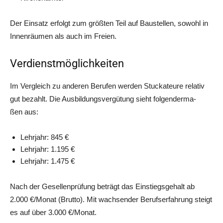
Der Ein­satz erfolgt zum größ­ten Teil auf Bau­stel­len, sowohl in
Innen­räu­men als auch im Freien.
Verdienstmöglichkeiten
Im Ver­gleich zu ande­ren Beru­fen wer­den Stu­cka­teu­re rela­tiv
gut bezahlt. Die Aus­bil­dungs­ver­gü­tung sieht fol­gen­der­ma­
ßen aus:
Lehr­jahr: 845 €
Lehr­jahr: 1.195 €
Lehr­jahr: 1.475 €
Nach der Gesel­len­prü­fung beträgt das Ein­stiegs­ge­halt ab
2.000 €/Monat (Brut­to). Mit wach­sen­der Berufs­er­fah­rung steigt
es auf über 3.000 €/Monat.