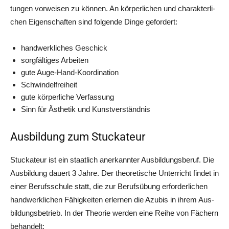
tun­gen vor­wei­sen zu kön­nen. An kör­per­li­chen und cha­rak­ter­li­
chen Eigen­schaf­ten sind fol­gen­de Din­ge gefordert:
hand­werk­li­ches Geschick
sorg­fäl­ti­ges Arbeiten
gute Auge-Hand-Koor­di­na­ti­on
Schwin­del­frei­heit
gute kör­per­li­che Verfassung
Sinn für Ästhe­tik und Kunstverständnis
Ausbildung zum Stuckateur
Stu­cka­teur ist ein staat­lich aner­kann­ter Aus­bil­dungs­be­ruf. Die
Aus­bil­dung dau­ert 3 Jah­re. Der theo­re­ti­sche Unter­richt fin­det in
einer Berufs­schu­le statt, die zur Berufs­übung erfor­der­li­chen
hand­werk­li­chen Fähig­kei­ten erler­nen die Azu­bis in ihrem Aus­
bil­dungs­be­trieb. In der Theo­rie wer­den eine Rei­he von Fächern
behandelt: