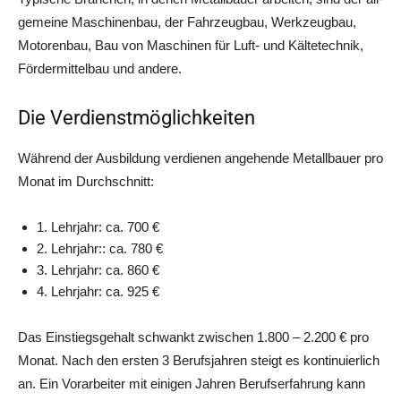
ge­mei­ne Maschi­nen­bau, der Fahr­zeug­bau, Werk­zeug­bau,
Moto­ren­bau, Bau von Maschi­nen für Luft- und Käl­te­tech­nik,
För­der­mit­tel­bau und andere.
Die Verdienstmöglichkeiten
Wäh­rend der Aus­bil­dung ver­die­nen ange­hen­de Metall­bau­er pro
Monat im Durchschnitt:
1. Lehr­jahr: ca. 700 €
2. Lehr­jahr:: ca. 780 €
3. Lehr­jahr: ca. 860 €
4. Lehr­jahr: ca. 925 €
Das Ein­stiegs­ge­halt schwankt zwi­schen 1.800 – 2.200 € pro
Monat. Nach den ers­ten 3 Berufs­jah­ren steigt es kon­ti­nu­ier­lich
an. Ein Vor­ar­bei­ter mit eini­gen Jah­ren Berufs­er­fah­rung kann