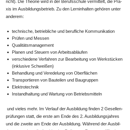
richt). Die Theo­rie wird in der Berufs­schu­le ver­mit­telt, die Pra­
xis im Aus­bil­dungs­be­trieb. Zu den Lern­in­hal­ten gehö­ren unter
anderem:
tech­ni­sche, betrieb­li­che und beruf­li­che Kommunikation
Prü­fen und Messen
Qua­li­täts­ma­nage­ment
Pla­nen und Steu­ern von Arbeitsabläufen
ver­schie­de­ne Ver­fah­ren zur Bear­bei­tung von Werk­stü­cken
(inklu­si­ve Schweißen)
Behand­lung und Ver­ede­lung von Oberflächen
Trans­por­tie­ren von Bau­tei­len und Baugruppen
Elek­tro­tech­nik
Instand­hal­tung und War­tung von Betriebsmitteln
und vie­les mehr. Im Ver­lauf der Aus­bil­dung fin­den 2 Gesel­len­
prü­fun­gen statt, die ers­te am Ende des 2. Aus­bil­dungs­jah­res
und die zwei­te am Ende der Aus­bil­dung. Wäh­rend der Aus­bil­