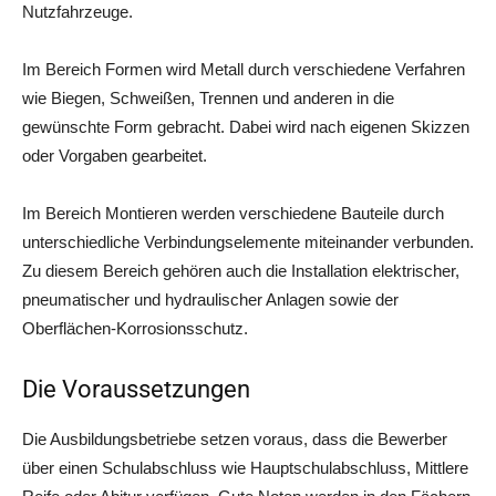
Nutzfahrzeuge.
Im Bereich For­men wird Metall durch ver­schie­de­ne Ver­fah­ren
wie Bie­gen, Schwei­ßen, Tren­nen und ande­ren in die
gewünsch­te Form gebracht. Dabei wird nach eige­nen Skiz­zen
oder Vor­ga­ben gearbeitet.
Im Bereich Mon­tie­ren wer­den ver­schie­de­ne Bau­tei­le durch
unter­schied­li­che Ver­bin­dungs­ele­men­te mit­ein­an­der ver­bun­den.
Zu die­sem Bereich gehö­ren auch die Instal­la­ti­on elek­tri­scher,
pneu­ma­ti­scher und hydrau­li­scher Anla­gen sowie der
Oberflächen-Korrosionsschutz.
Die Voraussetzungen
Die Aus­bil­dungs­be­trie­be set­zen vor­aus, dass die Bewer­ber
über einen Schul­ab­schluss wie Haupt­schul­ab­schluss, Mitt­le­re