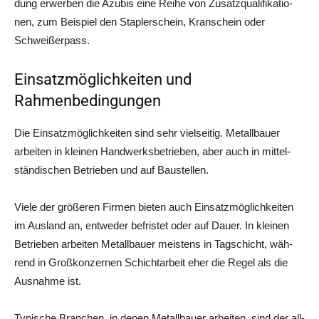
dung erwer­ben die Azu­bis eine Rei­he von Zusatz­qua­li­fi­ka­tio­
nen, zum Bei­spiel den Stap­ler­schein, Kran­schein oder
Schweißerpass.
Einsatzmöglichkeiten und
Rahmenbedingungen
Die Ein­satz­mög­lich­kei­ten sind sehr viel­sei­tig. Metall­bau­er
arbei­ten in klei­nen Hand­werks­be­trie­ben, aber auch in mit­tel­
stän­di­schen Betrie­ben und auf Baustellen.
Vie­le der grö­ße­ren Fir­men bie­ten auch Ein­satz­mög­lich­kei­ten
im Aus­land an, ent­we­der befris­tet oder auf Dau­er. In klei­nen
Betrie­ben arbei­ten Metall­bau­er meis­tens in Tag­schicht, wäh­
rend in Groß­kon­zer­nen Schicht­ar­beit eher die Regel als die
Aus­nah­me ist.
Typi­sche Bran­chen, in denen Metall­bau­er arbei­ten, sind der all­