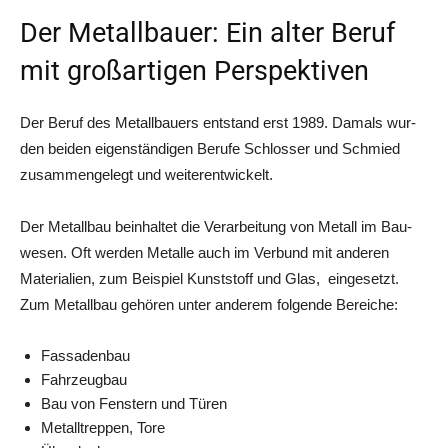
Der Metallbauer: Ein alter Beruf
mit großartigen Perspektiven
Der Beruf des Metall­bau­ers ent­stand erst 1989. Damals wur­
den bei­den eigen­stän­di­gen Beru­fe Schlos­ser und Schmied
zusam­men­ge­legt und weiterentwickelt.
Der Metall­bau beinhal­tet die Ver­ar­bei­tung von Metall im Bau­
we­sen. Oft wer­den Metal­le auch im Ver­bund mit ande­ren
Mate­ria­li­en, zum Bei­spiel Kunst­stoff und Glas, ein­ge­setzt.
Zum Metall­bau gehö­ren unter ande­rem fol­gen­de Bereiche:
Fas­sa­den­bau
Fahr­zeug­bau
Bau von Fens­tern und Türen
Metall­trep­pen, Tore