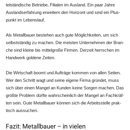
tel­stän­di­sche Betrie­be, Filia­len im Aus­land. Ein paar Jah­re
Aus­lands­er­fah­rung erwei­tern den Hori­zont und sind ein Plus­
punkt im Lebenslauf.
Als Metall­bau­er bestehen auch gute Mög­lich­kei­ten, um sich
selbst­stän­dig zu machen. Die meis­ten Unter­neh­men der Bran­
che sind klei­ne bis mit­tel­gro­ße Fir­men. Der­zeit herr­schen im
Hand­werk gol­de­ne Zeiten.
Die Wirt­schaft boomt und Auf­trä­ge kom­men von allen Sei­ten.
Wer den Schritt wagt und sei­ne eige­ne Fir­ma grün­det, muss
sich über einen Man­gel an Kun­den kei­ne Sor­gen machen. Das
größ­te Pro­blem dürf­te wahr­schein­lich der Man­gel an Fach­kräf­
ten sein. Gute Metall­bau­er kön­nen sich die Arbeits­stel­le prak­
tisch aussuchen.
Fazit: Metallbauer – in vielen