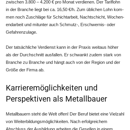
zwi­schen 3.800 – 4.200 € pro Monat ver­die­nen. Der Tarif­lohn
in der Bran­che liegt bei ca. 16,50 €/h. Zum übli­chen Lohn kom­
men noch Zuschlä­ge für Schicht­ar­beit, Nacht­schicht, Wochen­
end­ar­beit und mit­un­ter auch Schmutz‑, Erschwer­nis- oder
Gefahrenzulage.
Der tat­säch­li­che Ver­dienst kann in der Pra­xis weit­aus höher
als der Durch­schnitt aus­fal­len. Er schwankt zudem stark von
Bran­che zu Bran­che und hängt auch von der Regi­on und der
Grö­ße der Fir­ma ab.
Karrieremöglichkeiten und
Perspektiven als Metallbauer
Metall­bau­ern steht die Welt offen! Der Beruf bie­tet eine Viel­zahl
von Wei­ter­bil­dungs­mög­lich­kei­ten. Nach erfolg­rei­chem
Abschluss der Aus­bil­dung arbei­ten die Gesel­len in einem