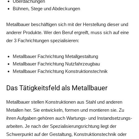
Über­da­chun­gen
Büh­nen, Ste­ge und Abdeckungen
Metall­bau­er beschäf­ti­gen sich mit der Her­stel­lung die­ser und
ande­rer Pro­duk­te. Wer den Beruf ergreift, muss sich auf eine
der 3 Fach­rich­tun­gen spezialisieren:
Metall­bau­er Fach­rich­tung Metallgestaltung
Metall­bau­er Fach­rich­tung Nutzfahrzeugbau
Metall­bau­er Fach­rich­tung Konstruktionstechnik
Das Tätigkeitsfeld als Metallbauer
Metall­bau­er stel­len Kon­struk­tio­nen aus Stahl und ande­ren
Metal­len her. Sie ent­wi­ckeln, for­men und mon­tie­ren sie. Zu
ihren Auf­ga­ben gehö­ren auch War­tungs- und Instand­set­zungs­
ar­bei­ten. Je nach der Spe­zia­li­sie­rungs­rich­tung liegt der
Schwer­punkt auf der Gestal­tung, Kon­struk­ti­ons­tech­nik oder