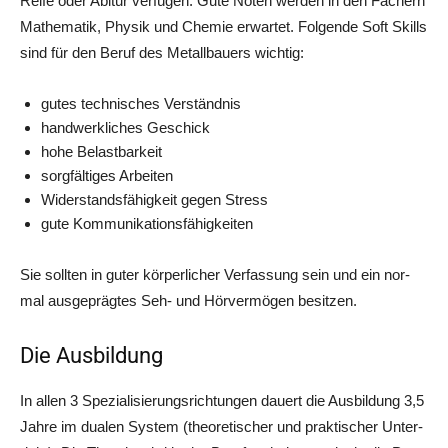
Rei­fe oder Abitur ver­fü­gen. Gute Noten wer­den in den Fächern
Mathe­ma­tik, Phy­sik und Che­mie erwar­tet. Fol­gen­de Soft Skills
sind für den Beruf des Metall­bau­ers wichtig:
gutes tech­ni­sches Verständnis
hand­werk­li­ches Geschick
hohe Belast­bar­keit
sorg­fäl­ti­ges Arbeiten
Wider­stands­fä­hig­keit gegen Stress
gute Kom­mu­ni­ka­ti­ons­fä­hig­kei­ten
Sie soll­ten in guter kör­per­li­cher Ver­fas­sung sein und ein nor­
mal aus­ge­präg­tes Seh- und Hör­ver­mö­gen besitzen.
Die Ausbildung
In allen 3 Spe­zia­li­sie­rungs­rich­tun­gen dau­ert die Aus­bil­dung 3,5
Jah­re im dua­len Sys­tem (theo­re­ti­scher und prak­ti­scher Unter­