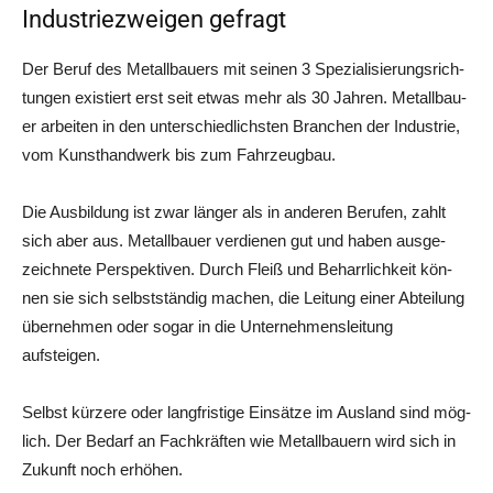
Industriezweigen gefragt
Der Beruf des Metall­bau­ers mit sei­nen 3 Spe­zia­li­sie­rungs­rich­
tun­gen exis­tiert erst seit etwas mehr als 30 Jah­ren. Metall­bau­
er arbei­ten in den unter­schied­lichs­ten Bran­chen der Indus­trie,
vom Kunst­hand­werk bis zum Fahrzeugbau.
Die Aus­bil­dung ist zwar län­ger als in ande­ren Beru­fen, zahlt
sich aber aus. Metall­bau­er ver­die­nen gut und haben aus­ge­
zeich­ne­te Per­spek­ti­ven. Durch Fleiß und Beharr­lich­keit kön­
nen sie sich selbst­stän­dig machen, die Lei­tung einer Abtei­lung
über­neh­men oder sogar in die Unter­neh­mens­lei­tung
aufsteigen.
Selbst kür­ze­re oder lang­fris­ti­ge Ein­sät­ze im Aus­land sind mög­
lich. Der Bedarf an Fach­kräf­ten wie Metall­bau­ern wird sich in
Zukunft noch erhöhen.