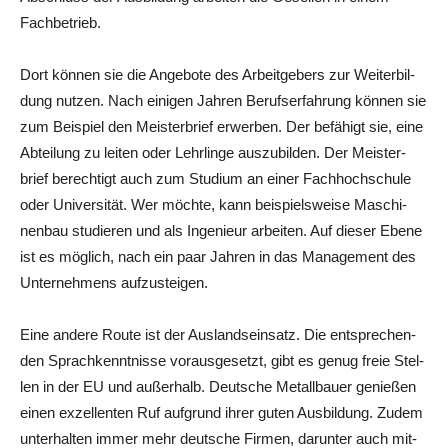
Fachbetrieb.
Dort kön­nen sie die Ange­bo­te des Arbeit­ge­bers zur Wei­ter­bil­
dung nut­zen. Nach eini­gen Jah­ren Berufs­er­fah­rung kön­nen sie
zum Bei­spiel den Meis­ter­brief erwer­ben. Der befä­higt sie, eine
Abtei­lung zu lei­ten oder Lehr­lin­ge aus­zu­bil­den. Der Meis­ter­
brief berech­tigt auch zum Stu­di­um an einer Fach­hoch­schu­le
oder Uni­ver­si­tät. Wer möch­te, kann bei­spiels­wei­se Maschi­
nen­bau stu­die­ren und als Inge­nieur arbei­ten. Auf die­ser Ebe­ne
ist es mög­lich, nach ein paar Jah­ren in das Manage­ment des
Unter­neh­mens aufzusteigen.
Eine ande­re Rou­te ist der Aus­lands­ein­satz. Die ent­spre­chen­
den Sprach­kennt­nis­se vor­aus­ge­setzt, gibt es genug freie Stel­
len in der EU und außer­halb. Deut­sche Metall­bau­er genie­ßen
einen exzel­len­ten Ruf auf­grund ihrer guten Aus­bil­dung. Zudem
unter­hal­ten immer mehr deut­sche Fir­men, dar­un­ter auch mit­