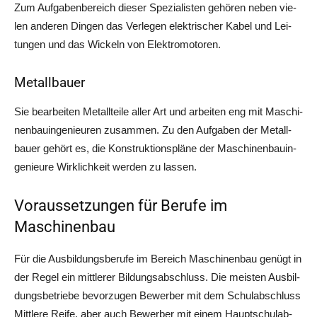
Zum Auf­ga­ben­be­reich die­ser Spe­zia­lis­ten gehö­ren neben vie­
len ande­ren Din­gen das Ver­le­gen elek­tri­scher Kabel und Lei­
tun­gen und das Wickeln von Elektromotoren.
Metallbauer
Sie bear­bei­ten Metall­tei­le aller Art und arbei­ten eng mit Maschi­
nen­bau­in­ge­nieu­ren zusam­men. Zu den Auf­ga­ben der Metall­
bau­er gehört es, die Kon­struk­ti­ons­plä­ne der Maschi­nen­bau­in­
ge­nieu­re Wirk­lich­keit wer­den zu lassen.
Voraussetzungen für Berufe im
Maschinenbau
Für die Aus­bil­dungs­be­ru­fe im Bereich Maschi­nen­bau genügt in
der Regel ein mitt­le­rer Bil­dungs­ab­schluss. Die meis­ten Aus­bil­
dungs­be­trie­be bevor­zu­gen Bewer­ber mit dem Schul­ab­schluss
Mitt­le­re Rei­fe, aber auch Bewer­ber mit einem Haupt­schul­ab­