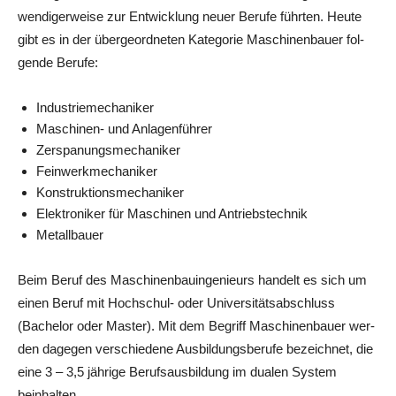
wen­di­ger­wei­se zur Ent­wick­lung neu­er Beru­fe führ­ten. Heu­te
gibt es in der über­ge­ord­ne­ten Kate­go­rie Maschi­nen­bau­er fol­
gen­de Berufe:
Indus­trie­me­cha­ni­ker
Maschi­nen- und Anlagenführer
Zer­spa­nungs­me­cha­ni­ker
Fein­werk­me­cha­ni­ker
Kon­struk­ti­ons­me­cha­ni­ker
Elek­tro­ni­ker für Maschi­nen und Antriebstechnik
Metall­bau­er
Beim Beruf des Maschi­nen­bau­in­ge­nieurs han­delt es sich um
einen Beruf mit Hoch­schul- oder Uni­ver­si­täts­ab­schluss
(Bache­lor oder Mas­ter). Mit dem Begriff Maschi­nen­bau­er wer­
den dage­gen ver­schie­de­ne Aus­bil­dungs­be­ru­fe bezeich­net, die
eine 3 – 3,5 jäh­ri­ge Berufs­aus­bil­dung im dua­len Sys­tem
beinhalten.