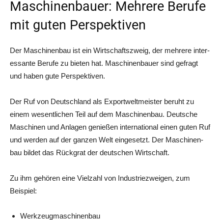
Maschinenbauer: Mehrere Berufe
mit guten Perspektiven
Der Maschi­nen­bau ist ein Wirt­schafts­zweig, der meh­re­re inter­
es­san­te Beru­fe zu bie­ten hat. Maschi­nen­bau­er sind gefragt
und haben gute Perspektiven.
Der Ruf von Deutsch­land als Export­welt­meis­ter beruht zu
einem wesent­li­chen Teil auf dem Maschi­nen­bau. Deut­sche
Maschi­nen und Anla­gen genie­ßen inter­na­tio­nal einen guten Ruf
und wer­den auf der gan­zen Welt ein­ge­setzt. Der Maschi­nen­
bau bil­det das Rück­grat der deut­schen Wirtschaft.
Zu ihm gehö­ren eine Viel­zahl von Indus­trie­zwei­gen, zum
Beispiel:
Werk­zeug­ma­schi­nen­bau