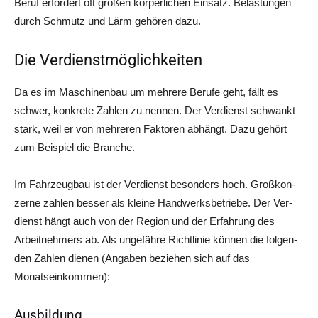
Beruf erfor­dert oft gro­ßen kör­per­li­chen Ein­satz. Belas­tun­gen
durch Schmutz und Lärm gehö­ren dazu.
Die Verdienstmöglichkeiten
Da es im Maschi­nen­bau um meh­re­re Beru­fe geht, fällt es
schwer, kon­kre­te Zah­len zu nen­nen. Der Ver­dienst schwankt
stark, weil er von meh­re­ren Fak­to­ren abhängt. Dazu gehört
zum Bei­spiel die Branche.
Im Fahr­zeug­bau ist der Ver­dienst beson­ders hoch. Groß­kon­
zer­ne zah­len bes­ser als klei­ne Hand­werks­be­trie­be. Der Ver­
dienst hängt auch von der Regi­on und der Erfah­rung des
Arbeit­neh­mers ab. Als unge­fäh­re Richt­li­nie kön­nen die fol­gen­
den Zah­len die­nen (Anga­ben bezie­hen sich auf das
Monatseinkommen):
Ausbildung