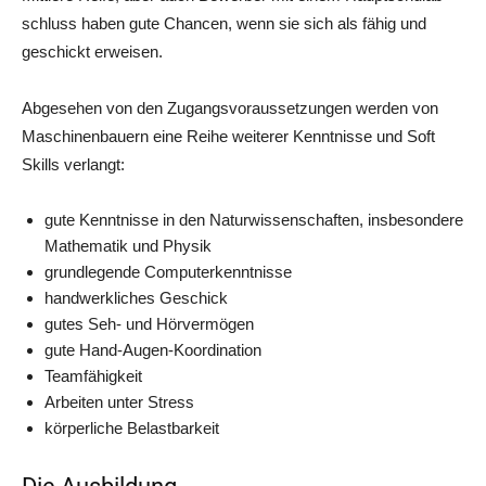
schluss haben gute Chan­cen, wenn sie sich als fähig und
geschickt erweisen.
Abge­se­hen von den Zugangs­vor­aus­set­zun­gen wer­den von
Maschi­nen­bau­ern eine Rei­he wei­te­rer Kennt­nis­se und Soft
Skills verlangt:
gute Kennt­nis­se in den Natur­wis­sen­schaf­ten, ins­be­son­de­re
Mathe­ma­tik und Physik
grund­le­gen­de Computerkenntnisse
hand­werk­li­ches Geschick
gutes Seh- und Hörvermögen
gute Hand-Augen-Koor­di­na­ti­on
Team­fä­hig­keit
Arbei­ten unter Stress
kör­per­li­che Belastbarkeit