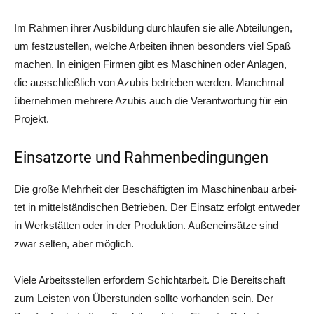
Im Rah­men ihrer Aus­bil­dung durch­lau­fen sie alle Abtei­lun­gen,
um fest­zu­stel­len, wel­che Arbei­ten ihnen beson­ders viel Spaß
machen. In eini­gen Fir­men gibt es Maschi­nen oder Anla­gen,
die aus­schließ­lich von Azu­bis betrie­ben wer­den. Manch­mal
über­neh­men meh­re­re Azu­bis auch die Ver­ant­wor­tung für ein
Projekt.
Einsatzorte und Rahmenbedingungen
Die gro­ße Mehr­heit der Beschäf­tig­ten im Maschi­nen­bau arbei­
tet in mit­tel­stän­di­schen Betrie­ben. Der Ein­satz erfolgt ent­we­der
in Werk­stät­ten oder in der Pro­duk­ti­on. Außen­ein­sät­ze sind
zwar sel­ten, aber möglich.
Vie­le Arbeits­stel­len erfor­dern Schicht­ar­beit. Die Bereit­schaft
zum Leis­ten von Über­stun­den soll­te vor­han­den sein. Der