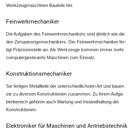
Werk­zeug­ma­schi­nen Bau­tei­le her.
Feinwerkmechaniker
Die Auf­ga­ben des Fein­werk­me­cha­ni­kers sind ähn­lich wie die
des Zer­spa­nungs­me­cha­ni­kers. Der Fein­werk­me­cha­ni­ker fer­
tigt Prä­zi­si­ons­tei­le an. Als Werk­zeu­ge kom­men immer mehr
com­pu­ter­ge­steu­er­te Maschi­nen zum Einsatz.
Konstruktionsmechaniker
Sie fer­ti­gen Metall­tei­le der unter­schied­lichs­ten Art und bau­en
sie zu diver­sen Kon­struk­tio­nen zusam­men. Zu ihrem Auf­ga­
ben­be­reich gehö­ren auch War­tung und Instand­hal­tung der
Konstruktionen.
Elektroniker für Maschinen und Antriebstechnik