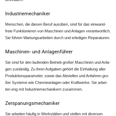
Industriemechaniker
Men­schen, die die­sen Beruf aus­üben, sind für das ein­wand­
freie Funk­tio­nie­ren von Maschi­nen und Anla­gen ver­ant­wort­lich.
Sie füh­ren War­tungs­ar­bei­ten durch und erle­di­gen Reparaturen.
Maschinen- und Anlagenführer
Sie sind für den lau­fen­den Betrieb gro­ßer Maschi­nen und Anla­
gen zustän­dig. Zu ihren Auf­ga­ben gehört die Ein­hal­tung aller
Pro­duk­ti­ons­pa­ra­me­ter, sowie das Abstel­len und Anfah­ren gro­
ßer Sys­te­me wie Che­mie­an­la­gen oder Kraft­wer­ke. Sie arbei­
ten eng mit Indus­trie­me­cha­ni­kern zusammen.
Zerspanungsmechaniker
Sie arbei­ten häu­fig in Werk­stät­ten und stel­len mit diver­sen