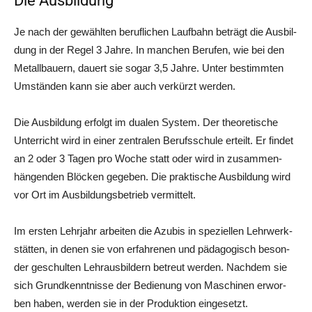
Die Ausbildung
Je nach der gewähl­ten beruf­li­chen Lauf­bahn beträgt die Aus­bil­
dung in der Regel 3 Jah­re. In man­chen Beru­fen, wie bei den
Metall­bau­ern, dau­ert sie sogar 3,5 Jah­re. Unter bestimm­ten
Umstän­den kann sie aber auch ver­kürzt werden.
Die Aus­bil­dung erfolgt im dua­len Sys­tem. Der theo­re­ti­sche
Unter­richt wird in einer zen­tra­len Berufs­schu­le erteilt. Er fin­det
an 2 oder 3 Tagen pro Woche statt oder wird in zusam­men­
hän­gen­den Blö­cken gege­ben. Die prak­ti­sche Aus­bil­dung wird
vor Ort im Aus­bil­dungs­be­trieb vermittelt.
Im ers­ten Lehr­jahr arbei­ten die Azu­bis in spe­zi­el­len Lehr­werk­
stät­ten, in denen sie von erfah­re­nen und päd­ago­gisch beson­
der geschul­ten Lehr­aus­bil­dern betreut wer­den. Nach­dem sie
sich Grund­kennt­nis­se der Bedie­nung von Maschi­nen erwor­
ben haben, wer­den sie in der Pro­duk­ti­on eingesetzt.