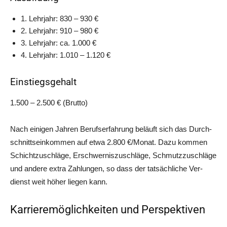
1. Lehr­jahr: 830 – 930 €
2. Lehr­jahr: 910 – 980 €
3. Lehr­jahr: ca. 1.000 €
4. Lehr­jahr: 1.010 – 1.120 €
Einstiegsgehalt
1.500 – 2.500 € (Brut­to)
Nach eini­gen Jah­ren Berufs­er­fah­rung beläuft sich das Durch­
schnitts­ein­kom­men auf etwa 2.800 €/Monat. Dazu kom­men
Schicht­zu­schlä­ge, Erschwer­nis­zu­schlä­ge, Schmutz­zu­schlä­ge
und ande­re extra Zah­lun­gen, so dass der tat­säch­li­che Ver­
dienst weit höher lie­gen kann.
Karrieremöglichkeiten und Perspektiven