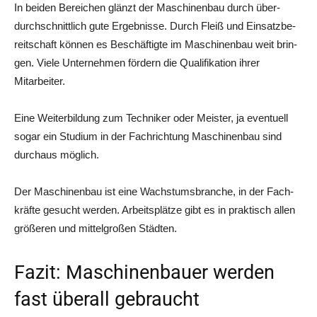
In bei­den Berei­chen glänzt der Maschi­nen­bau durch über­
durch­schnitt­lich gute Ergeb­nis­se. Durch Fleiß und Ein­satz­be­
reit­schaft kön­nen es Beschäf­tig­te im Maschi­nen­bau weit brin­
gen. Vie­le Unter­neh­men för­dern die Qua­li­fi­ka­ti­on ihrer
Mitarbeiter.
Eine Wei­ter­bil­dung zum Tech­ni­ker oder Meis­ter, ja even­tu­ell
sogar ein Stu­di­um in der Fach­rich­tung Maschi­nen­bau sind
durch­aus möglich.
Der Maschi­nen­bau ist eine Wachs­tums­bran­che, in der Fach­
kräf­te gesucht wer­den. Arbeits­plät­ze gibt es in prak­tisch allen
grö­ße­ren und mit­tel­gro­ßen Städten.
Fazit: Maschinenbauer werden
fast überall gebraucht