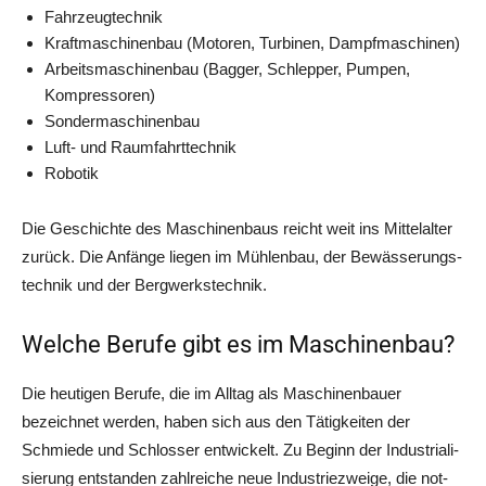
Fahr­zeug­tech­nik
Kraft­ma­schi­nen­bau (Moto­ren, Tur­bi­nen, Dampfmaschinen)
Arbeits­ma­schi­nen­bau (Bag­ger, Schlep­per, Pum­pen,
Kompressoren)
Son­der­ma­schi­nen­bau
Luft- und Raumfahrttechnik
Robo­tik
Die Geschich­te des Maschi­nen­baus reicht weit ins Mit­tel­al­ter
zurück. Die Anfän­ge lie­gen im Müh­len­bau, der Bewäs­se­rungs­
tech­nik und der Bergwerkstechnik.
Welche Berufe gibt es im Maschinenbau?
Die heu­ti­gen Beru­fe, die im All­tag als Maschi­nen­bau­er
bezeich­net wer­den, haben sich aus den Tätig­kei­ten der
Schmie­de und Schlos­ser ent­wi­ckelt. Zu Beginn der Indus­tria­li­
sie­rung ent­stan­den zahl­rei­che neue Indus­trie­zwei­ge, die not­