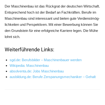
Der Maschi­nen­bau ist das Rück­grat der deut­schen Wirt­schaft.
Ent­spre­chend hoch ist der Bedarf an Fach­kräf­ten. Beru­fe im
Maschi­nen­bau sind inter­es­sant und bie­ten gute Ver­dienst­mög­
lich­kei­ten und Per­spek­ti­ven. Mit einer Bewer­bung kön­nen Sie
den Grund­stein für eine erfolg­rei­che Kar­rie­re legen. Die Mühe
lohnt sich.
Weiterführende Links:
sgd.de: Berufs­bil­der – Maschi­nen­bau­er werden
Wiki­pe­dia: Maschinenbau
absolventa.de: Jobs Maschinenbau
ausbildung.de: Beru­fe Zer­spa­nungs­me­cha­ni­ker – Gehalt