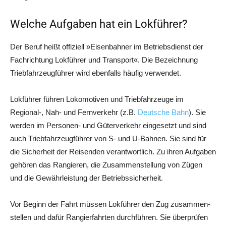
Welche Aufgaben hat ein Lokführer?
Der Beruf heißt offi­zi­ell »Eisen­bah­ner im Betriebs­dienst der
Fach­rich­tung Lok­füh­rer und Trans­port«. Die Bezeich­nung
Trieb­fahr­zeug­füh­rer wird eben­falls häu­fig verwendet.
Lok­füh­rer füh­ren Loko­mo­ti­ven und Trieb­fahr­zeu­ge im
Regional‑, Nah- und Fern­ver­kehr (z.B.
Deut­sche Bahn
). Sie
wer­den im Per­so­nen- und Güter­ver­kehr ein­ge­setzt und sind
auch Trieb­fahr­zeug­füh­rer von S- und U‑Bahnen. Sie sind für
die Sicher­heit der Rei­sen­den ver­ant­wort­lich. Zu ihren Auf­ga­ben
gehö­ren das Ran­gie­ren, die Zusam­men­stel­lung von Zügen
und die Gewähr­leis­tung der Betriebssicherheit.
Vor Beginn der Fahrt müs­sen Lok­füh­rer den Zug zusam­men­
stel­len und dafür Ran­gier­fahr­ten durch­füh­ren. Sie über­prü­fen