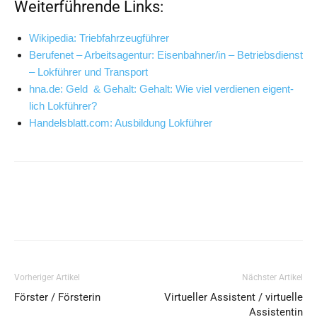
Weiterführende Links:
Wiki­pe­dia: Triebfahrzeugführer
Beru­fe­net – Arbeits­agen­tur: Eisenbahner/in – Betriebs­dienst
– Lok­füh­rer und Transport
hna.de: Geld & Gehalt: Gehalt: Wie viel ver­die­nen eigent­
lich Lokführer?
Handelsblatt.com: Aus­bil­dung Lokführer
Vorheriger Artikel
Nächster Artikel
Förster / Försterin
Virtueller Assistent / virtuelle
Assistentin