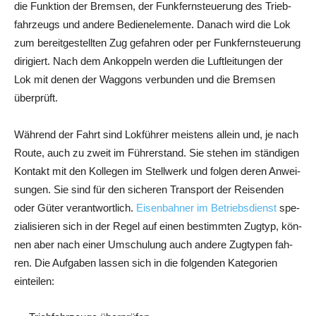
die Funk­ti­on der Brem­sen, der Funk­fern­steue­rung des Trieb­
fahr­zeugs und ande­re Bedien­ele­men­te. Danach wird die Lok
zum bereit­ge­stell­ten Zug gefah­ren oder per Funk­fern­steue­rung
diri­giert. Nach dem Ankop­peln wer­den die Luft­lei­tun­gen der
Lok mit denen der Wag­gons ver­bun­den und die Brem­sen
überprüft.
Wäh­rend der Fahrt sind Lok­füh­rer meis­tens allein und, je nach
Rou­te, auch zu zweit im Füh­rer­stand. Sie ste­hen im stän­di­gen
Kon­takt mit den Kol­le­gen im Stell­werk und fol­gen deren Anwei­
sun­gen. Sie sind für den siche­ren Trans­port der Rei­sen­den
oder Güter ver­ant­wort­lich.
Eisen­bah­ner im Betriebs­dienst
spe­
zia­li­sie­ren sich in der Regel auf einen bestimm­ten Zug­typ, kön­
nen aber nach einer Umschu­lung auch ande­re Zug­ty­pen fah­
ren. Die Auf­ga­ben las­sen sich in die fol­gen­den Kate­go­rien
einteilen: