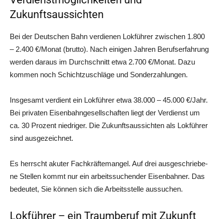
Zukunftsaussichten
Bei der Deut­schen Bahn ver­die­nen Lok­füh­rer zwi­schen 1.800
– 2.400 €/Monat (brut­to). Nach eini­gen Jah­ren Berufs­er­fah­rung
wer­den dar­aus im Durch­schnitt etwa 2.700 €/Monat. Dazu
kom­men noch Schicht­zu­schlä­ge und Sonderzahlungen.
Ins­ge­samt ver­dient ein Lok­füh­rer etwa 38.000 – 45.000 €/Jahr.
Bei pri­va­ten Eisen­bahn­ge­sell­schaf­ten liegt der Ver­dienst um
ca. 30 Pro­zent nied­ri­ger. Die Zukunfts­aus­sich­ten als Lok­füh­rer
sind ausgezeichnet.
Es herrscht aku­ter Fach­kräf­te­man­gel. Auf drei aus­ge­schrie­be­
ne Stel­len kommt nur ein arbeits­su­chen­der Eisen­bah­ner. Das
bedeu­tet, Sie kön­nen sich die Arbeits­stel­le aussuchen.
Lokführer – ein Traumberuf mit Zukunft