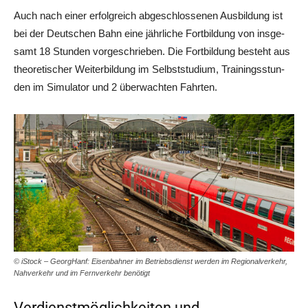
Auch nach einer erfolg­reich abge­schlos­se­nen Aus­bil­dung ist
bei der Deut­schen Bahn eine jähr­li­che Fort­bil­dung von ins­ge­
samt 18 Stun­den vor­ge­schrie­ben. Die Fort­bil­dung besteht aus
theo­re­ti­scher Wei­ter­bil­dung im Selbst­stu­di­um, Trai­nings­stun­
den im Simu­la­tor und 2 über­wach­ten Fahrten.
© iStock – Georg­Hanf: Eisen­bah­ner im Betriebs­dienst wer­den im Regio­nal­ver­kehr,
Nah­ver­kehr und im Fern­ver­kehr benötigt
Verdienstmöglichkeiten und