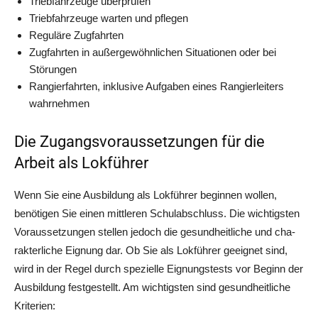
Trieb­fahr­zeu­ge überprüfen
Trieb­fahr­zeu­ge war­ten und pflegen
Regu­lä­re Zugfahrten
Zug­fahr­ten in außer­ge­wöhn­li­chen Situa­tio­nen oder bei
Störungen
Ran­gier­fahr­ten, inklu­si­ve Auf­ga­ben eines Ran­gier­lei­ters
wahrnehmen
Die Zugangsvoraussetzungen für die
Arbeit als Lokführer
Wenn Sie eine Aus­bil­dung als Lok­füh­rer begin­nen wol­len,
benö­ti­gen Sie einen mitt­le­ren Schul­ab­schluss. Die wich­tigs­ten
Vor­aus­set­zun­gen stel­len jedoch die gesund­heit­li­che und cha­
rak­ter­li­che Eig­nung dar. Ob Sie als Lok­füh­rer geeig­net sind,
wird in der Regel durch spe­zi­el­le Eig­nungs­tests vor Beginn der
Aus­bil­dung fest­ge­stellt. Am wich­tigs­ten sind gesund­heit­li­che
Kriterien: