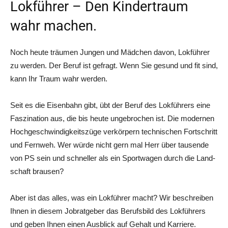
Lokführer – Den Kindertraum
wahr machen.
Noch heu­te träu­men Jun­gen und Mäd­chen davon, Lok­füh­rer
zu wer­den. Der Beruf ist gefragt. Wenn Sie gesund und fit sind,
kann Ihr Traum wahr werden.
Seit es die Eisen­bahn gibt, übt der Beruf des Lok­füh­rers eine
Fas­zi­na­ti­on aus, die bis heu­te unge­bro­chen ist. Die moder­nen
Hoch­ge­schwin­dig­keits­zü­ge ver­kör­pern tech­ni­schen Fort­schritt
und Fern­weh. Wer wür­de nicht gern mal Herr über tau­sen­de
von PS sein und schnel­ler als ein Sport­wa­gen durch die Land­
schaft brausen?
Aber ist das alles, was ein Lok­füh­rer macht? Wir beschrei­ben
Ihnen in die­sem Job­rat­ge­ber das Berufs­bild des Lok­füh­rers
und geben Ihnen einen Aus­blick auf Gehalt und Karriere.