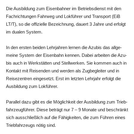
Die Aus­bil­dung zum Eisen­bah­ner im Betriebs­dienst mit den
Fach­rich­tun­gen Fahr­weg und Lok­füh­rer und Trans­port (EiB
LT/T), so die offi­zi­el­le Bezeich­nung, dau­ert 3 Jah­re und erfolgt
im dua­len System.
In den ers­ten bei­den Lehr­jah­ren ler­nen die Azu­bis das all­ge­
mei­ne Sys­tem der Eisen­bahn ken­nen. Dabei arbei­ten die Azu­
bis auch in Werk­stät­ten und Stell­wer­ken. Sie kom­men auch in
Kon­takt mit Rei­sen­den und wer­den als Zug­be­glei­ter und in
Rei­se­zen­tren ein­ge­setzt. Erst im letz­ten Lehr­jahr erfolgt die
Aus­bil­dung zum Lokführer.
Par­al­lel dazu gibt es die Mög­lich­keit der Aus­bil­dung zum Trieb­
fahr­zeug­füh­rer. Die­se beträgt nur 7 – 9 Mona­te und beschränkt
sich aus­schließ­lich auf die Fähig­kei­ten, die zum Füh­ren eines
Trieb­fahr­zeugs nötig sind.