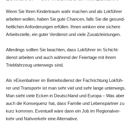
Wenn Sie Ihren Kin­der­traum wahr machen und als Lok­füh­rer
arbei­ten wol­len, haben Sie gute Chan­cen, falls Sie die gesund­
heit­li­chen Anfor­de­run­gen erfül­len. Ihnen win­ken eine siche­re
Arbeits­stel­le, ein guter Ver­dienst und vie­le Zusatzleistungen.
Aller­dings soll­ten Sie beach­ten, dass Lok­füh­rer im Schicht­
dienst arbei­ten und auch wäh­rend der Fei­er­ta­ge mit ihrem
Trieb­fahr­zeug unter­wegs sind.
Als »Eisen­bah­ner im Betriebs­dienst der Fach­rich­tung Lok­füh­
rer und Trans­port« ist man sehr viel und sehr lan­ge unter­wegs.
Man sieht vie­le Ecken in Deutsch­land und Euro­pa – Was aber
auch die Kon­se­quenz hat, dass Fami­lie und Lebens­part­ner zu
kurz kom­men. Even­tu­ell wäre dann ein Job im Regio­nal­ver­
kehr und Nah­ver­kehr eine Alternative.