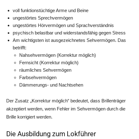
voll funk­ti­ons­tüch­ti­ge Arme und Beine
unge­stör­tes Sprechvermögen
unge­stör­tes Hör­ver­mö­gen und Sprachverständnis
psy­chisch belast­bar und wider­stands­fä­hig gegen Stress
Am wich­tigs­ten ist aus­ge­zeich­ne­tes Seh­ver­mö­gen. Das
betrifft:
Nah­seh­ver­mö­gen (Kor­rek­tur möglich)
Fern­sicht (Kor­rek­tur möglich)
räum­li­ches Sehvermögen
Farb­seh­ver­mö­gen
Däm­me­rungs- und Nachtsehen
Der Zusatz „Kor­rek­tur mög­lich“ bedeu­tet, dass Bril­len­trä­ger
akzep­tiert wer­den, wenn Feh­ler im Seh­ver­mö­gen durch die
Bril­le kor­ri­giert werden.
Die Ausbildung zum Lokführer