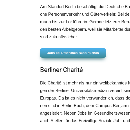
Am Stand­ort Ber­lin beschäf­tigt die Deut­sche Bah
che Per­so­nen­ver­kehr und Güter­ver­kehr. Bei de
mann bis zur Lok­füh­re­rin. Gera­de letz­te­rer Ber
den bes­ten Arbeit­ge­bern, weil sie Mit­ar­bei­ter 
sind zukunftssicher.
Jobs bei Deut­schen Bahn suchen
Berliner Charité
Die Cha­ri­té ist mehr als nur ein welt­be­kann­tes 
gen der Ber­li­ner Uni­ver­si­täts­me­di­zin ver­eint si
Euro­pas. Da ist es nicht ver­wun­der­lich, dass dort
nen sind in Ber­lin-Buch, dem Cam­pus Ben­ja­min F
ange­sie­delt. Neben Jobs im Gesund­heits­we­sen, 
auch Stel­len für das Frei­wil­li­ge Sozia­le Jahr 