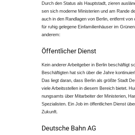
Durch den Sta­tus als Haupt­stadt, zie­ren aus­län­d
sen sich moder­ne Minis­te­ri­en und am Ran­de des
auch in den Rand­la­gen von Ber­lin, ent­fernt von den
für ruhig gele­ge­ne Ein­fa­mi­li­en­häu­ser im Grü­
anderem:
Öffentlicher Dienst
Kein ande­rer Arbeit­ge­ber in Ber­lin beschäf­tigt so
Beschäf­tig­ten hat sich über die Jah­re kon­ti­nu­i
Das liegt dar­an, dass Ber­lin als größ­te Stadt D
vie­le Arbeits­stel­len in die­sem Bereich bie­tet. H
nungs­amts über Mit­ar­bei­ter der Minis­te­ri­en, Ha
Spe­zia­lis­ten. Ein Job im öffent­li­chen Dienst üb
Zukunft.
Deutsche Bahn AG