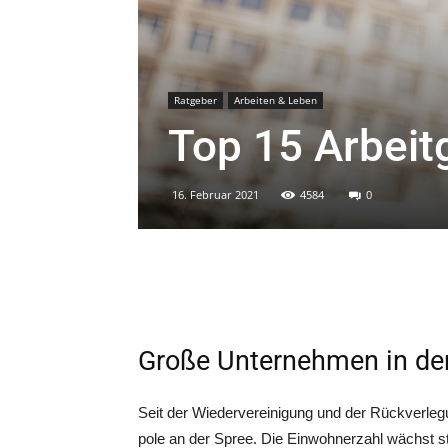
Ratgeber
Arbeiten & Leben
Top 15 Arbeitg
16. Februar 2021
4584
0
Große Unternehmen in der
Seit der Wie­der­ver­ei­ni­gung und der Rück­ver­l
po­le an der Spree. Die Ein­woh­ner­zahl wächst ste