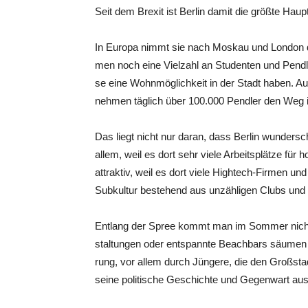
Seit dem Brexit ist Ber­lin damit die größ­te Haup
In Euro­pa nimmt sie nach Mos­kau und Lon­don de
men noch eine Viel­zahl an Stu­den­ten und Pend­l
se eine Wohn­mög­lich­keit in der Stadt haben. Au
neh­men täg­lich über 100.000 Pend­ler den Weg i
Das liegt nicht nur dar­an, dass Ber­lin wun­der­s
allem, weil es dort sehr vie­le Arbeits­plät­ze für hoc
attrak­tiv, weil es dort vie­le High­tech-Fir­men und
Sub­kul­tur bestehend aus unzäh­li­gen Clubs und Bar
Ent­lang der Spree kommt man im Som­mer nicht an k
stal­tun­gen oder ent­spann­te Beach­bars säu­me
rung, vor allem durch Jün­ge­re, die den Groß­stadt
sei­ne poli­ti­sche Geschich­te und Gegen­wart aus