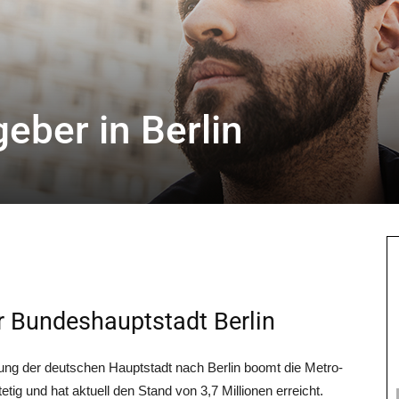
eber in Berlin
 Bundeshauptstadt Berlin
e­gung der deut­schen Haupt­stadt nach Ber­lin boomt die Metro­
­tig und hat aktu­ell den Stand von 3,7 Mil­lio­nen erreicht.