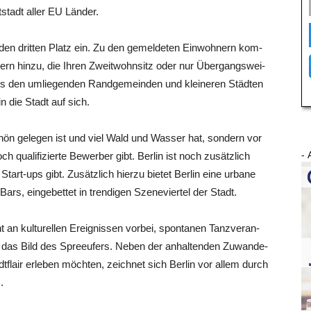
t­stadt aller EU Länder.
n drit­ten Platz ein. Zu den gemel­de­ten Ein­woh­nern kom­
ern hin­zu, die Ihren Zweit­wohn­sitz oder nur Über­gangs­wei­
s den umlie­gen­den Rand­ge­mein­den und klei­ne­ren Städ­ten
n die Stadt auf sich.
chön gele­gen ist und viel Wald und Was­ser hat, son­dern vor
- 
h qua­li­fi­zier­te Bewer­ber gibt. Ber­lin ist noch zusätz­lich
 Start-ups gibt. Zusätz­lich hier­zu bie­tet Ber­lin eine urba­ne
s, ein­ge­bet­tet in tren­di­gen Sze­ne­vier­tel der Stadt.
ul­tu­rel­len Ereig­nis­sen vor­bei, spon­ta­nen Tanz­ver­an­
n das Bild des Spree­ufers. Neben der anhal­ten­den Zuwan­de­
­flair erle­ben möch­ten, zeich­net sich Ber­lin vor allem durch
.