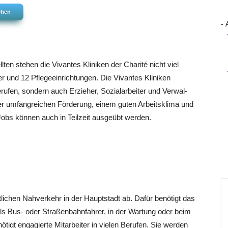
uchen
- 
ten ste­hen die Vivan­tes Kli­ni­ken der Cha­ri­té nicht viel
 und 12 Pfle­ge­ein­rich­tun­gen. Die Vivan­tes Kli­ni­ken
u­fen, son­dern auch Erzie­her, Sozi­al­ar­bei­ter und Ver­wal­
einer umfang­rei­chen För­de­rung, einem guten Arbeits­kli­ma und
Jobs kön­nen auch in Teil­zeit aus­ge­übt werden.
nt­li­chen Nah­ver­kehr in der Haupt­stadt ab. Dafür benö­tigt das
ls Bus- oder Stra­ßen­bahn­fah­rer, in der War­tung oder beim
igt enga­gier­te Mit­ar­bei­ter in vie­len Beru­fen. Sie wer­den