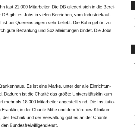
n fast 21.000 Mit­ar­bei­ter. Die DB glie­dert sich in die Berei­
r DB gibt es Jobs in vie­len Berei­chen, vom Indus­trie­kauf­
uf ist bei Quer­ein­stei­gern sehr beliebt. Die Bahn gehört zu
durch gute Bezah­lung und Sozi­al­leis­tun­gen bin­det. Die Jobs
Kran­ken­haus. Es ist eine Mar­ke, unter der alle Ein­rich­tun­
nd. Dadurch ist die Cha­ri­té das größ­te Uni­ver­si­täts­kli­ni­kum
 mehr als 18.000 Mit­ar­bei­ter ange­stellt sind. Die Insti­tu­tio­
rank­lin, in der Cha­ri­té Mit­te und dem Virch­ow Kli­ni­kum
der Tech­nik und der Ver­wal­tung gibt es an der Cha­ri­té
und den Bundesfreiwilligendienst.