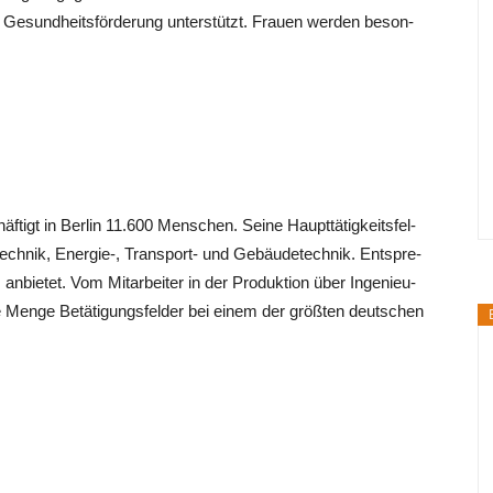
r Gesund­heits­för­de­rung unter­stützt. Frau­en wer­den beson­
f­tigt in Ber­lin 11.600 Men­schen. Sei­ne Haupt­tä­tig­keits­fel­
n­tech­nik, Energie‑, Trans­port- und Gebäu­de­tech­nik. Ent­spre­
nbie­tet. Vom Mit­ar­bei­ter in der Pro­duk­ti­on über Inge­nieu­
e Men­ge Betä­ti­gungs­fel­der bei einem der größ­ten deut­schen