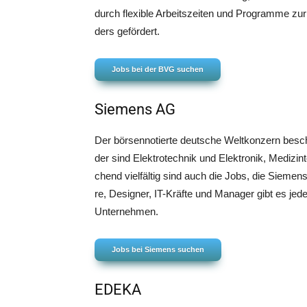
durch fle­xi­ble Arbeits­zei­ten und Pro­gram­me zu
ders gefördert.
Jobs bei der BVG suchen
Siemens AG
Der bör­sen­no­tier­te deut­sche Welt­kon­zern beschä
der sind Elek­tro­tech­nik und Elek­tro­nik, Medi­zi
chend viel­fäl­tig sind auch die Jobs, die Sie­mens a
re, Desi­gner, IT-Kräf­te und Mana­ger gibt es jed
Unternehmen.
Jobs bei Sie­mens suchen
EDEKA