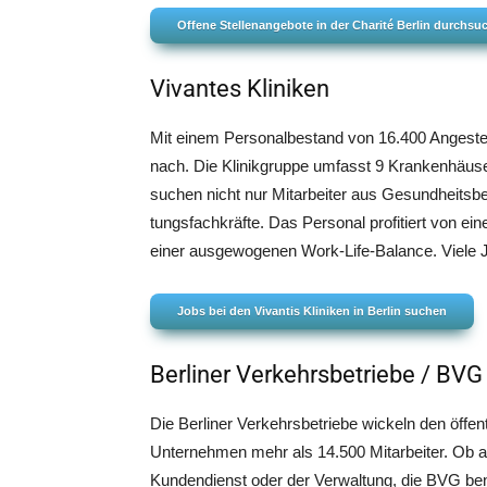
Offe­ne Stel­len­an­ge­bo­te in der Cha­ri­té Ber­lin durchs
Vivantes Kliniken
Mit einem Per­so­nal­be­stand von 16.400 Ange­stell­
nach. Die Kli­nik­grup­pe umfasst 9 Kran­ken­häu­ser
suchen nicht nur Mit­ar­bei­ter aus Gesund­heits­be­r
tungs­fach­kräf­te. Das Per­so­nal pro­fi­tiert von 
einer aus­ge­wo­ge­nen Work-Life-Balan­ce. Vie­le 
Jobs bei den Vivan­tis Kli­ni­ken in Ber­lin suchen
Berliner Verkehrsbetriebe / BVG
Die Ber­li­ner Ver­kehrs­be­trie­be wickeln den öffe
Unter­neh­men mehr als 14.500 Mit­ar­bei­ter. Ob a
Kun­den­dienst oder der Ver­wal­tung, die BVG benö­t