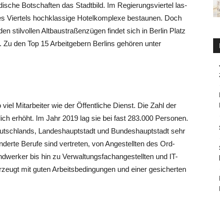
i­sche Bot­schaf­ten das Stadt­bild. Im Regie­rungs­vier­tel las­
 Vier­tels hoch­klas­si­ge Hotel­kom­ple­xe bestau­nen. Doch
 stil­vol­len Alt­bau­stra­ßen­zü­gen fin­det sich in Ber­lin Platz
nen. Zu den Top 15 Arbeit­ge­bern Ber­lins gehö­ren unter
 viel Mit­ar­bei­ter wie der Öffent­li­che Dienst. Die Zahl der
er­lich erhöht. Im Jahr 2019 lag sie bei fast 283.000 Per­so­nen.
eutsch­lands, Lan­des­haupt­stadt und Bun­des­haupt­stadt sehr
un­der­te Beru­fe sind ver­tre­ten, von Ange­stell­ten des Ord­
nd­wer­ker bis hin zu Ver­wal­tungs­fach­an­ge­stell­ten und IT-
er­zeugt mit guten Arbeits­be­din­gun­gen und einer gesi­cher­ten