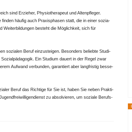
eich sind Erzie­her, Phy­sio­the­ra­peut und Alten­pfle­ger.
fin­den häu­fig auch Pra­xis­pha­sen statt, die in einer sozia­
 Wei­ter­bil­dun­gen besteht die Mög­lich­keit, sich für
nen sozia­len Beruf ein­zu­stei­gen. Beson­ders belieb­te Stu­di­
r Sozi­al­päd­ago­gik. Ein Stu­di­um dau­ert in der Regel zwar
e­rem Auf­wand ver­bun­den, garan­tiert aber lang­fris­tig bes­se­
­ler Beruf das Rich­ti­ge für Sie ist, haben Sie neben Prak­ti­
 Jugend­frei­wil­li­gen­dienst zu absol­vie­ren, um sozia­le Berufs­