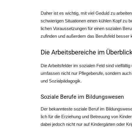
Daher ist es wich­tig, mit viel Geduld zu arbei­t
schwie­ri­gen Situa­tio­nen einen küh­len Kopf zu 
li­chen Vor­aus­set­zun­gen für einen sozia­len Beruf
zu­fin­den und außer­dem das Berufs­feld bes­ser
Die Arbeitsbereiche im Überblic
Die Arbeits­fel­der im sozia­len Feld sind viel­fäl­ti
umfas­sen nicht nur Pfle­ge­be­ru­fe, son­dern auc
und Sozialpädagogik.
Soziale Berufe im Bildungswesen
Der bekann­tes­te sozia­le Beruf im Bil­dungs­we­se
lich für die Erzie­hung und Betreu­ung von Kin­der
dabei jedoch nicht nur auf Kin­der­gär­ten oder K