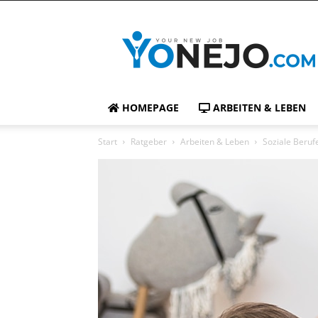
yonejo.com
HOMEPAGE
ARBEITEN & LEBEN
Start
Ratgeber
Arbeiten & Leben
Soziale Beruf