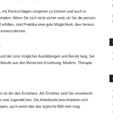
en, mit Rück­schlä­gen umge­hen zu kön­nen und auch in
behal­ten. Wenn Sie sich nicht sicher sind, ob Sie die per­sön­
 erfül­len, sind Prak­ti­ka eine gute Mög­lich­keit, dies her­aus­
 kennenzulernen.
k
g und die Lis­te mög­li­cher Aus­bil­dun­gen und Beru­fe lang. Sie
h Beru­fe aus den Berei­chen Erzie­hung, Medi­zin, The­ra­pie
n ist der des Erzie­hers. Als Erzie­her sind Sie ver­ant­wort­
n und Jugend­li­chen. Die Arbeits­or­te beschrän­ken sich
rip­pen, auch wenn das das typi­sche Bild sein mag.