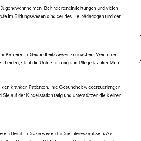
n, Jugend­wohn­hei­men, Behin­der­ten­ein­rich­tun­gen und vie­len
Beru­fe im Bil­dungs­we­sen sind der des Heil­päd­ago­gen und der
n, um Kar­rie­re im Gesund­heits­we­sen zu machen. Wenn Sie
- 
nt­schei­den, steht die Unter­stüt­zung und Pfle­ge kran­ker Men­
den kran­ken Pati­en­ten, ihre Gesund­heit wie­der­zu­er­lan­gen.
Sie auf der Kin­der­sta­ti­on tätig und unter­stüt­zen die klei­nen
ein Beruf im Sozi­al­we­sen für Sie inter­es­sant sein. Als