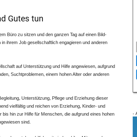
d Gutes tun
em Büro zu sit­zen und den gan­zen Tag auf einen Bild­
 in ihrem Job gesell­schaft­lich enga­gie­ren und ande­ren
ll­schaft auf Unter­stüt­zung und Hil­fe ange­wie­sen, auf­grund
n­den, Sucht­pro­ble­men, einem hohen Alter oder ande­ren
eglei­tung, Unter­stüt­zung, Pfle­ge und Erzie­hung die­ser
nd viel­fäl­tig und rei­chen von Erzie­hung, Kin­der- und
- 
ter bis hin zur Hil­fe für Men­schen, die auf­grund eines hohen
nge­wie­sen sind.