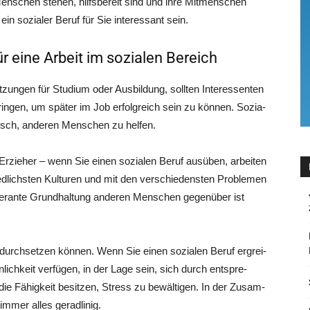
­schen ste­hen, hilfs­be­reit sind und ihre Mit­men­schen
in sozia­ler Beruf für Sie inter­es­sant sein.
 eine Arbeit im sozialen Bereich
zun­gen für Stu­di­um oder Aus­bil­dung, soll­ten Inter­es­sen­ten
brin­gen, um spä­ter im Job erfolg­reich sein zu kön­nen. Sozia­
nsch, ande­ren Men­schen zu helfen.
er Erzie­her – wenn Sie einen sozia­len Beruf aus­üben, arbei­ten
lichs­ten Kul­tu­ren und mit den ver­schie­dens­ten Pro­ble­men
tole­ran­te Grund­hal­tung ande­ren Men­schen gegen­über ist
rch­set­zen kön­nen. Wenn Sie einen sozia­len Beruf ergrei­
­lich­keit ver­fü­gen, in der Lage sein, sich durch ent­spre­
d die Fähig­keit besit­zen, Stress zu bewäl­ti­gen. In der Zusam­
 immer alles geradlinig.