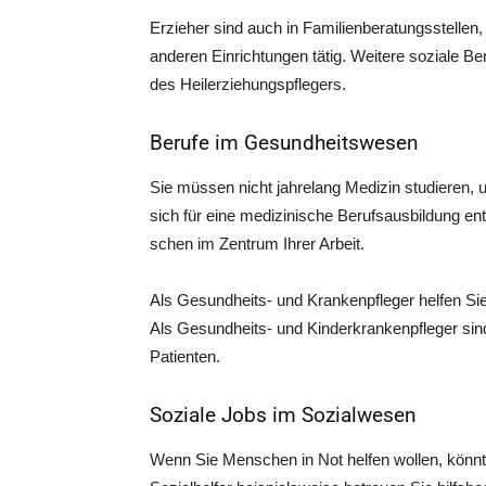
Erzie­her sind auch in Fami­li­en­be­ra­tungs­stel­le
ande­ren Ein­rich­tun­gen tätig. Wei­te­re sozia­le 
des Heilerziehungspflegers.
Berufe im Gesundheitswesen
Sie müs­sen nicht jah­re­lang Medi­zin stu­die­re
sich für eine medi­zi­ni­sche Berufs­aus­bil­dung e
schen im Zen­trum Ihrer Arbeit.
Als Gesund­heits- und Kran­ken­pfle­ger hel­fen Sie 
Als Gesund­heits- und Kin­der­kran­ken­pfle­ger sind 
Patienten.
Soziale Jobs im Sozialwesen
Wenn Sie Men­schen in Not hel­fen wol­len, könn­te 