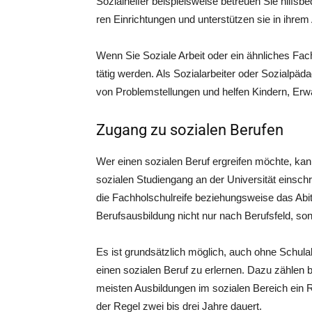
Sozi­al­hel­fer bei­spiels­wei­se betreu­en Sie hilfs
ren Ein­rich­tun­gen und unter­stüt­zen sie in ihrem 
Wenn Sie Sozia­le Arbeit oder ein ähn­li­ches Fach 
tätig wer­den. Als Sozi­al­ar­bei­ter oder Sozi­al­p
von Pro­blem­stel­lun­gen und hel­fen Kin­dern, Erw
Zugang zu sozialen Berufen
Wer einen sozia­len Beruf ergrei­fen möch­te, kann
sozia­len Stu­di­en­gang an der Uni­ver­si­tät ein­s
die Fach­hol­schul­rei­fe bezie­hungs­wei­se das Abi
Berufs­aus­bil­dung nicht nur nach Berufs­feld, so
Es ist grund­sätz­lich mög­lich, auch ohne Schul­a
einen sozia­len Beruf zu erler­nen. Dazu zäh­len bei
meis­ten Aus­bil­dun­gen im sozia­len Bereich ein Re
der Regel zwei bis drei Jah­re dauert.