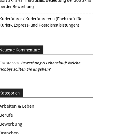
Soft Skills vs. Hard Skills: Bedeutung der Job Skills
bei der Bewerbung
Kurierfahrer / Kurierfahrererin (Fachkraft für
Kurier‑, Express- und Postdienstleistungen)
Neueste Kommentare
Bewerbung & Lebenslauf: Welche
Christoph
zu
Hobbys sollten Sie angeben?
Kategorien
Arbeiten & Leben
Berufe
Bewerbung
Branchen