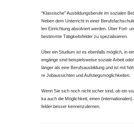
“Klas­si­sche” Aus­bil­dungs­be­ru­fe im sozia­len Ber
Neben dem Unter­richt in einer Berufs­fach­schu­le 
len Ein­rich­tung absol­viert wer­den. Über Fort- und
bestimm­te Tätig­keits­fel­der zu spezialisieren.
Über ein Stu­di­um ist es eben­falls mög­lich, in ei
en­gän­ge sind bei­spiels­wei­se sozia­le Arbeit ode
län­ger als eine Berufs­aus­bil­dung und ist mit höh
re Job­aus­sich­ten und Aufstiegsmöglichkeiten.
Wenn Sie sich noch nicht sicher sind, ob ein sozia
ka auch die Mög­lich­keit, einen (inter­na­tio­na­len)
fel­der bes­ser kennenzulernen.