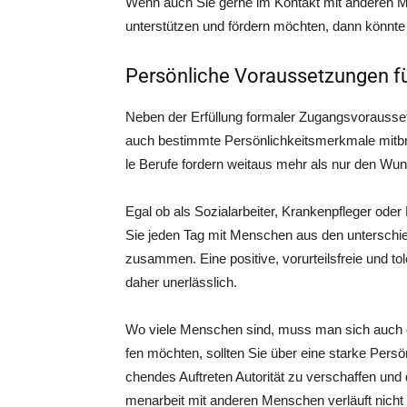
Wenn auch Sie ger­ne im Kon­takt mit ande­ren Men
unter­stüt­zen und för­dern möch­ten, dann könn­te e
Persönliche Voraussetzungen für
Neben der Erfül­lung for­ma­ler Zugangs­vor­aus­set­
auch bestimm­te Per­sön­lich­keits­merk­ma­le mit­
le Beru­fe for­dern weit­aus mehr als nur den Wu
Egal ob als Sozi­al­ar­bei­ter, Kran­ken­pfle­ger od
Sie jeden Tag mit Men­schen aus den unter­schied­
zusam­men. Eine posi­ti­ve, vor­ur­teils­freie und 
daher unerlässlich.
Wo vie­le Men­schen sind, muss man sich auch du
fen möch­ten, soll­ten Sie über eine star­ke Per­sön
chen­des Auf­tre­ten Auto­ri­tät zu ver­schaf­fen un
men­ar­beit mit ande­ren Men­schen ver­läuft nicht