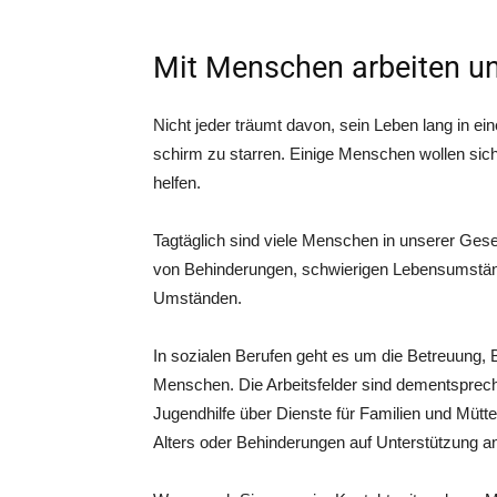
Mit Menschen arbeiten un
Nicht jeder träumt davon, sein Leben lang in ein
schirm zu star­ren. Eini­ge Men­schen wol­len sich
helfen.
Tag­täg­lich sind vie­le Men­schen in unse­rer Gese
von Behin­de­run­gen, schwie­ri­gen Lebens­um­stä
Umständen.
In sozia­len Beru­fen geht es um die Betreu­ung, B
Men­schen. Die Arbeits­fel­der sind dem­entspre­che
Jugend­hil­fe über Diens­te für Fami­li­en und Müt­
Alters oder Behin­de­run­gen auf Unter­stüt­zung a