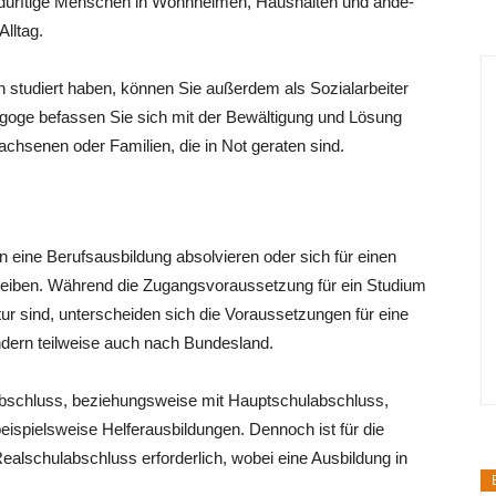
­be­dürf­ti­ge Men­schen in Wohn­hei­men, Haus­hal­ten und ande­
Alltag.
stu­diert haben, kön­nen Sie außer­dem als Sozi­al­ar­bei­ter
äd­ago­ge befas­sen Sie sich mit der Bewäl­ti­gung und Lösung
ach­se­nen oder Fami­li­en, die in Not gera­ten sind.
 eine Berufs­aus­bil­dung absol­vie­ren oder sich für einen
chrei­ben. Wäh­rend die Zugangs­vor­aus­set­zung für ein Stu­di­um
tur sind, unter­schei­den sich die Vor­aus­set­zun­gen für eine
n­dern teil­wei­se auch nach Bundesland.
b­schluss, bezie­hungs­wei­se mit Haupt­schul­ab­schluss,
­spiels­wei­se Hel­fer­aus­bil­dun­gen. Den­noch ist für die
al­schul­ab­schluss erfor­der­lich, wobei eine Aus­bil­dung in