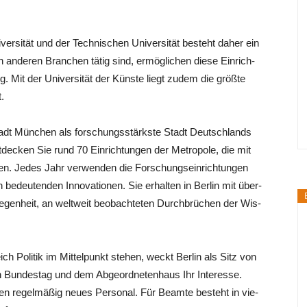
­ver­si­tät und der Tech­ni­schen Uni­ver­si­tät besteht daher ein
n ande­ren Bran­chen tätig sind, ermög­li­chen die­se Ein­rich­
g. Mit der Uni­ver­si­tät der Küns­te liegt zudem die größ­te
.
­stadt Mün­chen als for­schungs­stärks­te Stadt Deutsch­lands
de­cken Sie rund 70 Ein­rich­tun­gen der Metro­po­le, die mit
­den. Jedes Jahr ver­wen­den die For­schungs­ein­rich­tun­gen
n bedeu­ten­den Inno­va­tio­nen. Sie erhal­ten in Ber­lin mit über­
Gele­gen­heit, an welt­weit beob­ach­te­ten Durch­brü­chen der Wis­
 Poli­tik im Mit­tel­punkt ste­hen, weckt Ber­lin als Sitz von
en Bun­des­tag und dem Abge­ord­ne­ten­haus Ihr Inter­es­se.
en regel­mä­ßig neu­es Per­so­nal. Für Beam­te besteht in vie­