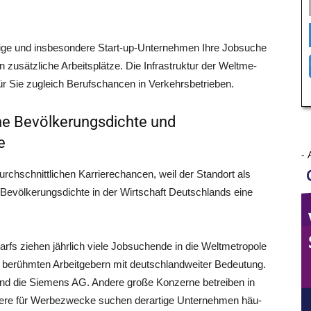
ei­ge und ins­be­son­de­re Start-up-Unter­neh­men Ihre Job­su­che
n zusätz­li­che Arbeits­plät­ze. Die Infra­struk­tur der Welt­me­
net für Sie zugleich Berufs­chan­cen in Verkehrsbetrieben.
he Bevölkerungsdichte und
e
- 
durch­schnitt­li­chen Kar­rie­re­chan­cen, weil der Stand­ort als
evöl­ke­rungs­dich­te in der Wirt­schaft Deutsch­lands eine
 zie­hen jähr­lich vie­le Job­su­chen­de in die Welt­me­tro­po­le
 berühm­ten Arbeit­ge­bern mit deutsch­land­wei­ter Bedeu­tung.
und die Sie­mens AG. Ande­re gro­ße Kon­zer­ne betrei­ben in
­de­re für Wer­be­zwe­cke suchen der­ar­ti­ge Unter­neh­men häu­