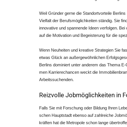
Weil Grün­der ger­ne die Stand­ort­vor­tei­le Ber­lins
Viel­falt der Berufs­mög­lich­kei­ten stän­dig. Sie fi
inno­va­ti­ve und span­nen­de Ideen ver­fol­gen. Be
auf die Moti­va­ti­on und Begeis­te­rung für die spe
Wenn Neu­hei­ten und krea­ti­ve Stra­te­gien Sie fas­z
etwas Glück an außer­ge­wöhn­li­chen Erfolgs­ge­sc
Ber­lins domi­niert unter ande­rem das The­ma E
men Kar­rie­re­chan­cen weckt die Immo­bi­li­en­br
Arbeitssuchenden.
Reizvolle Jobmöglichkeiten in F
Falls Sie mit For­schung oder Bil­dung Ihren Lebens
schen Haupt­stadt eben­so auf zahl­rei­che Job­mö
kräf­ten hat die Metro­po­le schon lan­ge über­tro