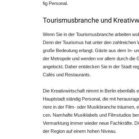
fig Personal.
Tourismusbranche und Kreativwir
Wenn Sie in der Tou­ris­mus­bran­che arbei­ten wol­len
Denn der Tou­ris­mus hat unter den zahl­rei­chen 
gro­ße Bedeu­tung erlangt. Gäs­te aus dem In- und Au
der Metro­po­le und wer­den vor allem durch die Ge
ange­lockt. Daher ent­de­cken Sie in der Stadt rege
Cafés und Restaurants.
Die Krea­tiv­wirt­schaft nimmt in Ber­lin eben­falls 
Haupt­stadt stän­dig Per­so­nal, die mit her­aus­ra­
rie­re in der Film- oder Musik­bran­che träu­men, e
cen. Nam­haf­te Musik­la­bels und Film­stu­di­os benö
Ver­mark­tung immer wie­der neue Fach­kräf­te. Die D
der Regi­on auf einem hohen Niveau.