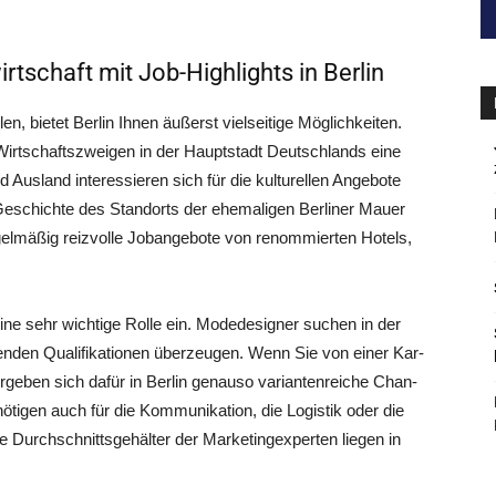
tschaft mit Job-Highlights in Berlin
, bie­tet Ber­lin Ihnen äußerst viel­sei­ti­ge Mög­lich­kei­ten.
Wirt­schafts­zwei­gen in der Haupt­stadt Deutsch­lands eine
s­land inter­es­sie­ren sich für die kul­tu­rel­len Ange­bo­te
schich­te des Stand­orts der ehe­ma­li­gen Ber­li­ner Mau­er
l­mä­ßig reiz­vol­le Job­an­ge­bo­te von renom­mier­ten Hotels,
eine sehr wich­ti­ge Rol­le ein. Mode­de­si­gner suchen in der
gen­den Qua­li­fi­ka­tio­nen über­zeu­gen. Wenn Sie von einer Kar­
rge­ben sich dafür in Ber­lin genau­so vari­an­ten­rei­che Chan­
­ti­gen auch für die Kom­mu­ni­ka­ti­on, die Logis­tik oder die
urch­schnitts­ge­häl­ter der Mar­ke­ting­ex­per­ten lie­gen in