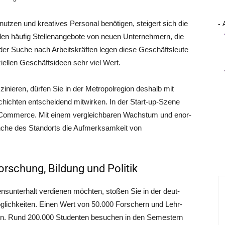
- 
 nut­zen und krea­ti­ves Per­so­nal benö­ti­gen, stei­gert sich die
n­den häu­fig Stel­len­an­ge­bo­te von neu­en Unter­neh­mern, die
i der Suche nach Arbeits­kräf­ten legen die­se Geschäfts­leu­te
­zi­el­len Geschäfts­ideen sehr viel Wert.
i­nie­ren, dür­fen Sie in der Metro­pol­re­gi­on des­halb mit
hich­ten ent­schei­dend mit­wir­ken. In der Start-up-Sze­ne
‑Commerce. Mit einem ver­gleich­ba­ren Wachs­tum und enor­
an­che des Stand­orts die Auf­merk­sam­keit von
orschung, Bildung und Politik
­un­ter­halt ver­die­nen möch­ten, sto­ßen Sie in der deut­
g­lich­kei­ten. Einen Wert von 50.000 For­schern und Lehr­
f­fen. Rund 200.000 Stu­den­ten besu­chen in den Semes­tern