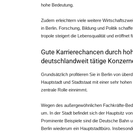
hohe Bedeutung.
Zudem erleich­tern vie­le wei­te­re Wirt­schafts­zw
in Ber­lin. For­schung, Bil­dung und Poli­tik schaf­fe
tro­po­le stei­gert die Lebens­qua­li­tät und eröff­
Gute Karrierechancen durch ho
deutschlandweit tätige Konzern
Grund­sätz­lich pro­fi­tie­ren Sie in Ber­lin von über­
Haupt­stadt und Stadt­staat mit einer sehr hohen B
zen­tra­le Rol­le einnimmt.
Wegen des außer­ge­wöhn­li­chen Fach­kräf­te-Bedarfs
um. In der Stadt befin­det sich der Haupt­sitz von
Pro­mi­nen­te Bei­spie­le sind die Deut­sche Bahn 
Ber­lin wie­der­um ein Haupt­stadt­bü­ro. Ins­be­son