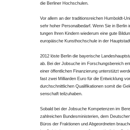
die Ber­li­ner Hochschulen.
Vor allem an der tra­di­ti­ons­rei­chen Hum­boldt-Uni
sehr hoher Per­so­nal­be­darf. Wenn Sie in Ber­lin i
tun­gen Ihren Kin­dern wie­der­um eine gute Bil­dun
euro­päi­sche Kunst­hoch­schu­le in der Hauptstadt
2012 lös­te Ber­lin die baye­ri­sche Lan­des­haupt
ab. Bei der Job­su­che im For­schungs­be­reich ent­
einer öffent­li­chen Finan­zie­rung unter­stützt wer
fast zwei Mil­li­ar­den Euro für die Ent­wick­lung vo
durch­schnitt­li­chen Qua­li­fi­ka­tio­nen somit die 
sen­schaft teilzuhaben.
Sobald bei der Job­su­che Kom­pe­ten­zen im Bereich
zahl­rei­chen Bun­des­mi­nis­te­ri­en, dem Deut­sch
Büros der Frak­tio­nen und Abge­ord­ne­ten brau­ch