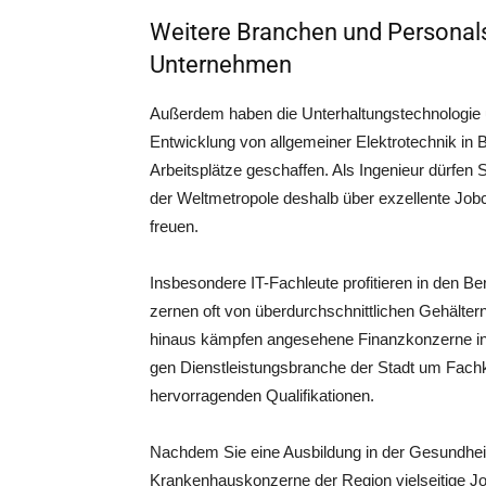
Weitere Branchen und Personals
Unternehmen
Außer­dem haben die Unter­hal­tungs­tech­no­lo­gie
Ent­wick­lung von all­ge­mei­ner Elek­tro­tech­nik in Be
Arbeits­plät­ze geschaf­fen. Als Inge­nieur dür­fen 
der Welt­me­tro­po­le des­halb über exzel­len­te Job
freuen.
Ins­be­son­de­re IT-Fach­leu­te pro­fi­tie­ren in den Ber
zer­nen oft von über­durch­schnitt­li­chen Gehäl­ter
hin­aus kämp­fen ange­se­he­ne Finanz­kon­zer­ne in 
gen Dienst­leis­tungs­bran­che der Stadt um Fach­k
her­vor­ra­gen­den Qualifikationen.
Nach­dem Sie eine Aus­bil­dung in der Gesund­heits
Kran­ken­haus­kon­zer­ne der Regi­on viel­sei­ti­ge Jo