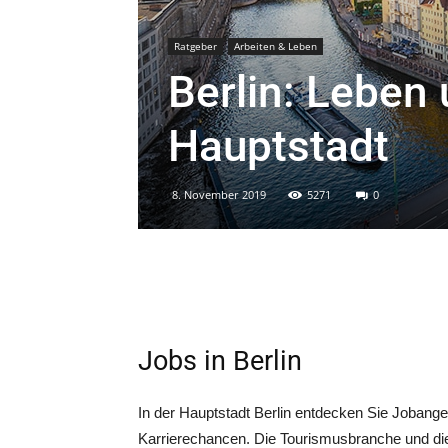
Ratgeber
Arbeiten & Leben
Berlin: Leben 
Hauptstadt
8. November 2019
5271
0
Jobs in Berlin
In der Haupt­stadt Ber­lin ent­de­cken Sie Job­an­ge­
Kar­rie­re­chan­cen. Die Tou­ris­mus­bran­che und di