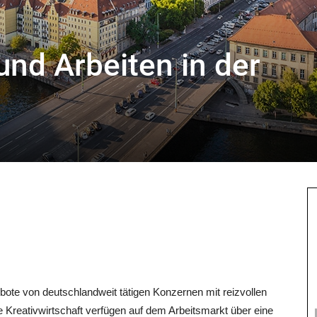
und Arbeiten in der
bo­te von deutsch­land­weit täti­gen Kon­zer­nen mit reiz­vol­len
e Krea­tiv­wirt­schaft ver­fü­gen auf dem Arbeits­markt über eine