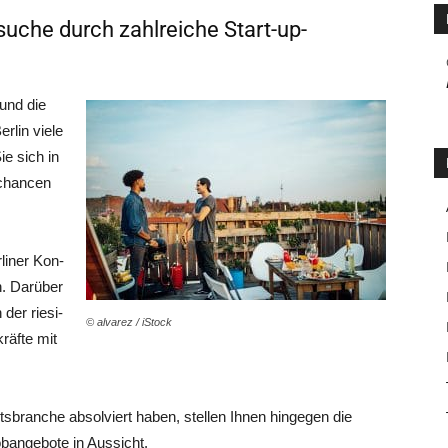
uche durch zahlreiche Start-up-
 und die
r­lin vie­le
Sie sich in
­chan­cen
­li­ner Kon­
n. Dar­über
der rie­si­
© alva­rez / iStock
räf­te mit
­bran­che absol­viert haben, stel­len Ihnen hin­ge­gen die
b­an­ge­bo­te in Aussicht.